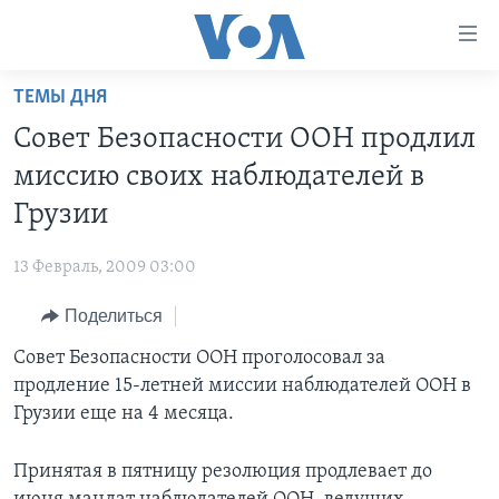
Линки
доступности
Перейти
ТЕМЫ ДНЯ
на
ГЛАВНОЕ
Совет Безопасности ООН продлил
основной
ПРОГРАММЫ
контент
миссию своих наблюдателей в
ПРОЕКТЫ
Перейти
АМЕРИКА
Грузии
к
ЭКСПЕРТИЗА
НОВОСТИ ЗА МИНУТУ
УЧИМ АНГЛИЙСКИЙ
основной
13 Февраль, 2009 03:00
ИНТЕРВЬЮ
ИТОГИ
НАША АМЕРИКАНСКАЯ ИСТОРИЯ
навигации
Перейти
Поделиться
ФАКТЫ ПРОТИВ ФЕЙКОВ
ПОЧЕМУ ЭТО ВАЖНО?
А КАК В АМЕРИКЕ?
в
Совет Безопасности ООН проголосовал за
ЗА СВОБОДУ ПРЕССЫ
ДИСКУССИЯ VOA
АРТЕФАКТЫ
поиск
продление 15-летней миссии наблюдателей ООН в
УЧИМ АНГЛИЙСКИЙ
ДЕТАЛИ
АМЕРИКАНСКИЕ ГОРОДКИ
Грузии еще на 4 месяца.
ВИДЕО
НЬЮ-ЙОРК NEW YORK
ТЕСТЫ
Принятая в пятницу резолюция продлевает до
ПОДПИСКА НА НОВОСТИ
АМЕРИКА. БОЛЬШОЕ ПУТЕШЕСТВИЕ