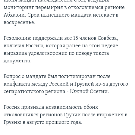
июня мандат наблюдателей ООН, ведущих
мониторинг перемирия в отколовшемся регионе
Learning English
Абхазии. Срок нынешнего мандата истекает в
воскресенье.
СОЦИАЛЬНЫЕ СЕТИ
Резолюцию поддержали все 15 членов Совбеза,
включая Россию, которая ранее на этой неделе
выразила удовлетворение по поводу текста
Языки
документа.
Вопрос о мандате был политизирован после
конфликта между Россией и Грузией из-за другого
сепаратистского региона - Южной Осетии.
Россия признала независимость обоих
отколовшихся регионов Грузии после вторжения в
Грузию в августе прошлого года.