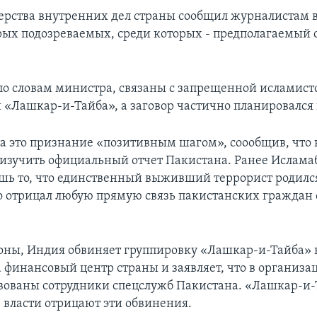
ерства внутренних дел страны сообщил журналистам в
рых подозреваемых, среди которых - предполагаемый 
 по словам министра, связаны с запрещенной исламист
 «Лашкар-и-Тайба», а заговор частично планировался 
а это признание «позитивным шагом», соообщив, что
изучить официальный отчет Пакистана. Ранее Ислама
шь то, что единственный выживший террорист родилс
о отрицал любую прямую связь пакистанских граждан 
роны, Индия обвиняет группировку «Лашкар-и-Тайба» 
 финансовый центр страны и заявляет, что в организа
вованы сотрудники спецслужб Пакистана. «Лашкар-и-
 власти отрицают эти обвинения.