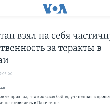
тан взял на себя частич
ственность за теракты в
аи
9 03:00
ься
рвые признал, что кровавая бойня, учиненная в прошл
ично готовились в Пакистане.