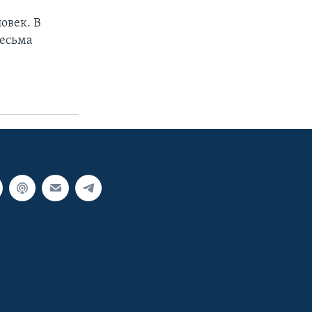
овек. В
весьма