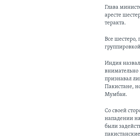
Глава минист
аресте шесте
теракта.
Все шестеро,
группировкой
Индия назвал
внимательно 
признавал ли
Пакистане, н
Мумбаи.
Со своей сто
нападении на
были задейст
пакистанские