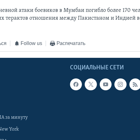
невной атаки боевиков в Мумбаи погибло более 170 чел
тих терактов отношения между Пакистаном и Индией 
.
ься
Follow us
Распечатать
Ы
СОЦИАЛЬНЫЕ СЕТИ
А за минуту
New York