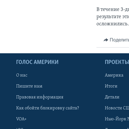
В течение 3-д
результате э
осложнились
Поделит
ГОЛОС АМЕРИКИ
ПРОЕКТ
О нас
Америка
Пишите нам
Итоги
Правовая информация
Детали
Как обойти блокировку сайта?
Новости СШ
VOA+
Нью-Йорк 