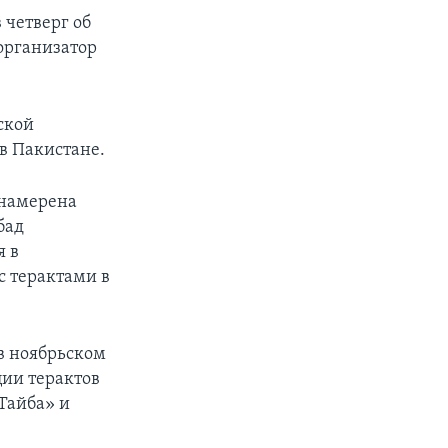
 четверг об
организатор
ской
в Пакистане.
 намерена
бад
я в
с терактами в
в ноябрьском
ции терактов
Тайба» и