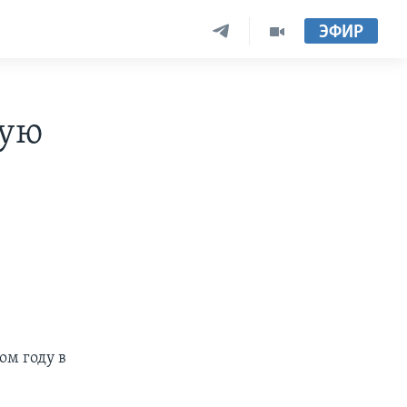
ЭФИР
ную
ом году в