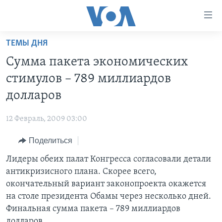
Линки
доступности
Перейти
ТЕМЫ ДНЯ
на
ГЛАВНОЕ
Сумма пакета экономических
основной
ПРОГРАММЫ
контент
стимулов – 789 миллиардов
ПРОЕКТЫ
Перейти
АМЕРИКА
долларов
к
ЭКСПЕРТИЗА
НОВОСТИ ЗА МИНУТУ
УЧИМ АНГЛИЙСКИЙ
основной
12 Февраль, 2009 03:00
ИНТЕРВЬЮ
ИТОГИ
НАША АМЕРИКАНСКАЯ ИСТОРИЯ
навигации
Перейти
Поделиться
ФАКТЫ ПРОТИВ ФЕЙКОВ
ПОЧЕМУ ЭТО ВАЖНО?
А КАК В АМЕРИКЕ?
в
Лидеры обеих палат Конгресса согласовали детали
ЗА СВОБОДУ ПРЕССЫ
ДИСКУССИЯ VOA
АРТЕФАКТЫ
поиск
антикризисного плана. Скорее всего,
УЧИМ АНГЛИЙСКИЙ
ДЕТАЛИ
АМЕРИКАНСКИЕ ГОРОДКИ
окончательный вариант законопроекта окажется
ВИДЕО
на столе президента Обамы через несколько дней.
НЬЮ-ЙОРК NEW YORK
ТЕСТЫ
Финальная сумма пакета – 789 миллиардов
ПОДПИСКА НА НОВОСТИ
АМЕРИКА. БОЛЬШОЕ ПУТЕШЕСТВИЕ
долларов.