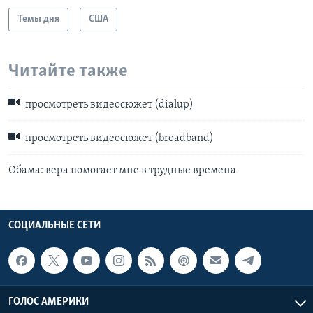
Темы дня
США
Learning English
СОЦИАЛЬНЫЕ СЕТИ
Читайте также
просмотреть видеосюжет (dialup)
Языки
просмотреть видеосюжет (broadband)
Обама: вера помогает мне в трудные времена
СОЦИАЛЬНЫЕ СЕТИ
ГОЛОС АМЕРИКИ