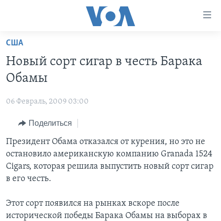
Линки
доступности
Перейти
США
на
ГЛАВНОЕ
Новый сорт сигар в честь Барака
основной
ПРОГРАММЫ
контент
Обамы
ПРОЕКТЫ
Перейти
АМЕРИКА
к
06 Февраль, 2009 03:00
ЭКСПЕРТИЗА
НОВОСТИ ЗА МИНУТУ
УЧИМ АНГЛИЙСКИЙ
основной
Поделиться
ИНТЕРВЬЮ
ИТОГИ
НАША АМЕРИКАНСКАЯ ИСТОРИЯ
навигации
Перейти
ФАКТЫ ПРОТИВ ФЕЙКОВ
Президент Обама отказался от курения, но это не
ПОЧЕМУ ЭТО ВАЖНО?
А КАК В АМЕРИКЕ?
в
остановило американскую компанию Granada 1524
ЗА СВОБОДУ ПРЕССЫ
ДИСКУССИЯ VOA
АРТЕФАКТЫ
поиск
Cigars, которая решила выпустить новый сорт сигар
УЧИМ АНГЛИЙСКИЙ
ДЕТАЛИ
АМЕРИКАНСКИЕ ГОРОДКИ
в его честь.
ВИДЕО
НЬЮ-ЙОРК NEW YORK
ТЕСТЫ
Этот сорт появился на рынках вскоре после
ПОДПИСКА НА НОВОСТИ
АМЕРИКА. БОЛЬШОЕ ПУТЕШЕСТВИЕ
исторической победы Барака Обамы на выборах в