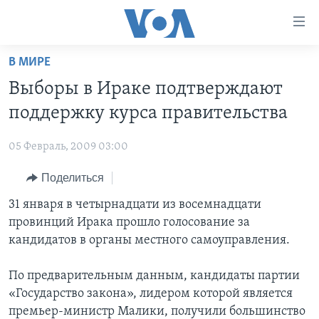
Линки
доступности
Перейти
В МИРЕ
на
ГЛАВНОЕ
Выборы в Ираке подтверждают
основной
ПРОГРАММЫ
контент
поддержку курса правительства
ПРОЕКТЫ
Перейти
АМЕРИКА
к
05 Февраль, 2009 03:00
ЭКСПЕРТИЗА
НОВОСТИ ЗА МИНУТУ
УЧИМ АНГЛИЙСКИЙ
основной
Поделиться
ИНТЕРВЬЮ
ИТОГИ
НАША АМЕРИКАНСКАЯ ИСТОРИЯ
навигации
Перейти
ФАКТЫ ПРОТИВ ФЕЙКОВ
31 января в четырнадцати из восемнадцати
ПОЧЕМУ ЭТО ВАЖНО?
А КАК В АМЕРИКЕ?
в
провинций Ирака прошло голосование за
ЗА СВОБОДУ ПРЕССЫ
ДИСКУССИЯ VOA
АРТЕФАКТЫ
поиск
кандидатов в органы местного самоуправления.
УЧИМ АНГЛИЙСКИЙ
ДЕТАЛИ
АМЕРИКАНСКИЕ ГОРОДКИ
По предварительным данным, кандидаты партии
ВИДЕО
НЬЮ-ЙОРК NEW YORK
ТЕСТЫ
«Государство закона», лидером которой является
ПОДПИСКА НА НОВОСТИ
АМЕРИКА. БОЛЬШОЕ ПУТЕШЕСТВИЕ
премьер-министр Малики, получили большинство