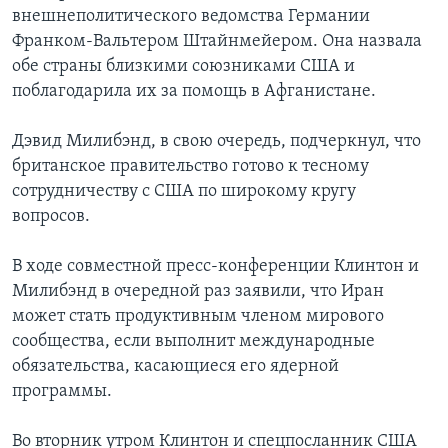
внешнеполитического ведомства Германии
Learning English
Франком-Вальтером Штайнмейером. Она назвала
обе страны близкими союзниками США и
СОЦИАЛЬНЫЕ СЕТИ
поблагодарила их за помощь в Афганистане.
Дэвид Милибэнд, в свою очередь, подчеркнул, что
британское правительство готово к тесному
Языки
сотрудничеству с США по широкому кругу
вопросов.
В ходе совместной пресс-конференции Клинтон и
Милибэнд в очередной раз заявили, что Иран
может стать продуктивным членом мирового
сообщества, если выполнит международные
обязательства, касающиеся его ядерной
программы.
Во вторник утром Клинтон и спецпосланник США