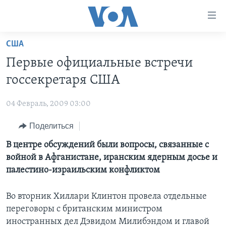
Линки
доступности
Перейти
США
на
ГЛАВНОЕ
Первые официальные встречи
основной
ПРОГРАММЫ
контент
госсекретаря США
ПРОЕКТЫ
Перейти
АМЕРИКА
к
04 Февраль, 2009 03:00
ЭКСПЕРТИЗА
НОВОСТИ ЗА МИНУТУ
УЧИМ АНГЛИЙСКИЙ
основной
Поделиться
ИНТЕРВЬЮ
ИТОГИ
НАША АМЕРИКАНСКАЯ ИСТОРИЯ
навигации
Перейти
ФАКТЫ ПРОТИВ ФЕЙКОВ
В центре обсуждений были вопросы, связанные с
ПОЧЕМУ ЭТО ВАЖНО?
А КАК В АМЕРИКЕ?
в
войной в Афганистане, иранским ядерным досье и
ЗА СВОБОДУ ПРЕССЫ
ДИСКУССИЯ VOA
АРТЕФАКТЫ
поиск
палестино-израильским конфликтом
УЧИМ АНГЛИЙСКИЙ
ДЕТАЛИ
АМЕРИКАНСКИЕ ГОРОДКИ
Во вторник Хиллари Клинтон провела отдельные
ВИДЕО
НЬЮ-ЙОРК NEW YORK
ТЕСТЫ
переговоры с британским министром
ПОДПИСКА НА НОВОСТИ
АМЕРИКА. БОЛЬШОЕ ПУТЕШЕСТВИЕ
иностранных дел Дэвидом Милибэндом и главой