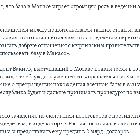
л, что база в Манасе играет огромную роль в ведении 
 соглашении между правительствами наших стран и, в
 условия этого соглашения являются предметом перего
ранить добрые отношения с кыргызским правительств
спользовать базу в Манасе».
дент Бакиев, выступавший в Москве практически в то 
аявил, что обсуждать уже нечего: «правительство Кыр
ние о прекращении нахождения военной базы в Мана
еспублика будет и дальше принимать процедуры по вы
л это заявление по окончании переговоров с президен
ведевым, в ходе которых Россия согласилась списат
ана и предоставить ему кредит в 2 млрд. долларов.