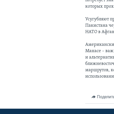
потребует зн
которых прохо
Усугубляют п
Пакистана че
НАТО в Афган
Американские
Манасе – важ
и альтернати
ближневосточ
маршрутов, к
использовани
Поделит