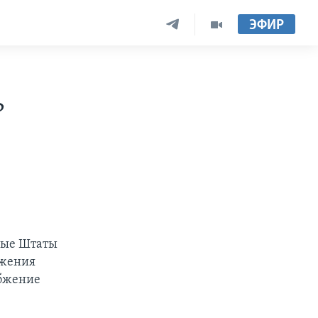
ЭФИР
ь
ные Штаты
лжения
абжение