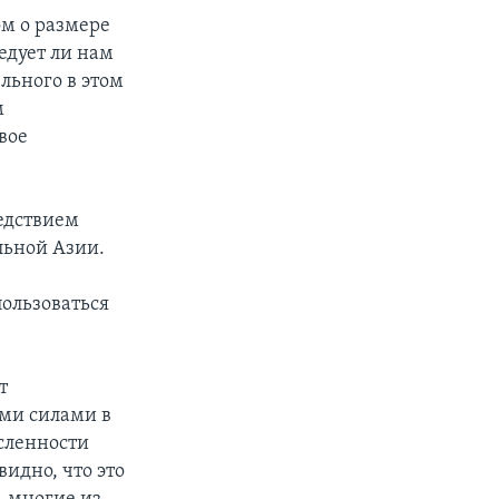
ом о размере
едует ли нам
льного в этом
м
вое
едствием
льной Азии.
ользоваться
т
ми силами в
сленности
идно, что это