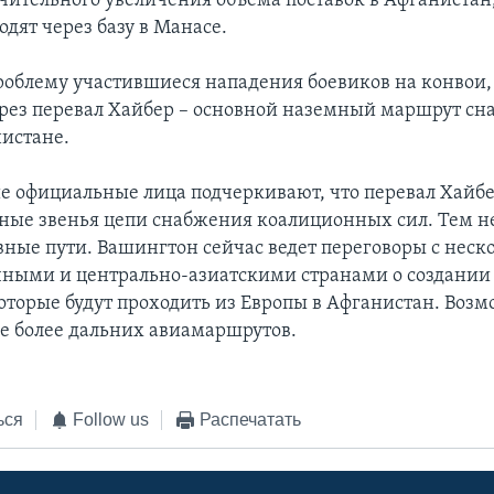
ачительного увеличения объема поставок в Афганистан
дят через базу в Манасе.
роблему участившиеся нападения боевиков на конвои,
рез перевал Хайбер – основной наземный маршрут сн
истане.
 официальные лица подчеркивают, что перевал Хайбер
ные звенья цепи снабжения коалиционных сил. Тем не
вные пути. Вашингтон сейчас ведет переговоры с нес
ными и центрально-азиатскими странами о создани
оторые будут проходить из Европы в Афганистан. Воз
е более дальних авиамаршрутов.
ься
Follow us
Распечатать