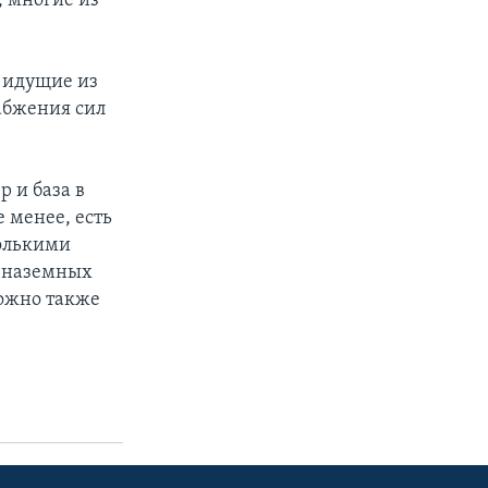
, многие из
 идущие из
абжения сил
 и база в
 менее, есть
колькими
и наземных
можно также