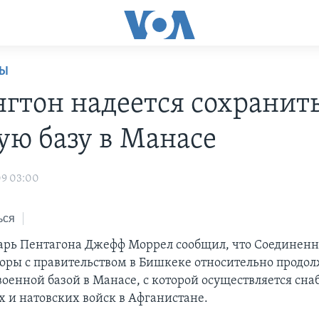
НЫ
гтон надеется сохранит
ую базу в Манасе
09 03:00
ься
арь Пентагона Джефф Моррел сообщил, что Соединен
воры с правительством в Бишкеке относительно продо
военной базой в Манасе, с которой осуществляется сн
 и натовских войск в Афганистане.