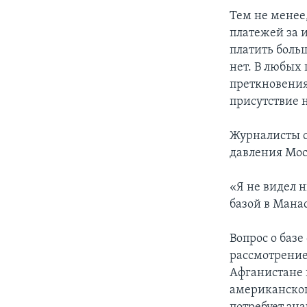
Тем не менее
платежей за 
платить боль
нет. В любых
преткновения
присутствие н
Журналисты с
давления Мос
«Я не видел 
базой в Манас
Вопрос о баз
рассмотрени
Афганистане 
американског