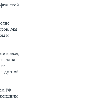
афганской
полне
воров. Мы
ом и
же время,
гызстана
се.
воду этой
том РФ
ь внешний