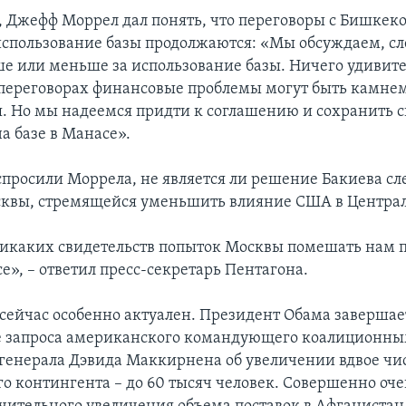
, Джефф Моррел дал понять, что переговоры с Бишкек
использование базы продолжаются: «Мы обсуждаем, сл
ше или меньше за использование базы. Ничего удивите
 переговорах финансовые проблемы могут быть камне
. Но мы надеемся придти к соглашению и сохранить с
а базе в Манасе».
просили Моррела, не является ли решение Бакиева сл
квы, стремящейся уменьшить влияние США в Центра
никаких свидетельств попыток Москвы помешать нам п
е», – ответил пресс-секретарь Пентагона.
е сейчас особенно актуален. Президент Обама завершае
е запроса американского командующего коалиционны
генерала Дэвида Маккирнена об увеличении вдвое чи
о контингента – до 60 тысяч человек. Совершенно очев