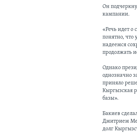
Он подчеркну
кампании.
«Речь идет о
понятно, что
надеемся сох
продолжать и
Однако прези
однозначно з
приняло реше
Кыргызская р
базы».
Бакиев сдела
Дмитрием Мед
долг Кыргызст