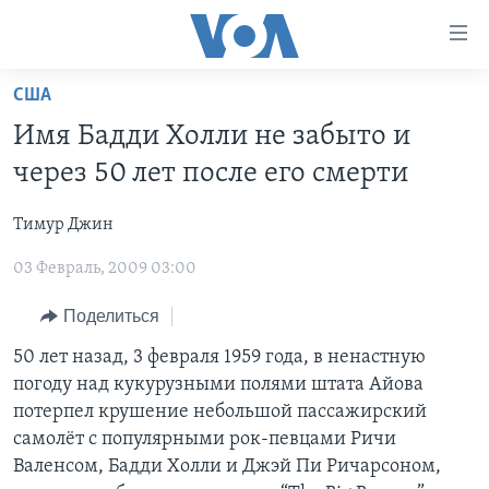
Линки
доступности
Перейти
США
на
ГЛАВНОЕ
Имя Бадди Холли не забыто и
основной
ПРОГРАММЫ
контент
через 50 лет после его смерти
ПРОЕКТЫ
Перейти
АМЕРИКА
к
Тимур Джин
ЭКСПЕРТИЗА
НОВОСТИ ЗА МИНУТУ
УЧИМ АНГЛИЙСКИЙ
основной
03 Февраль, 2009 03:00
ИНТЕРВЬЮ
ИТОГИ
НАША АМЕРИКАНСКАЯ ИСТОРИЯ
навигации
Перейти
ФАКТЫ ПРОТИВ ФЕЙКОВ
ПОЧЕМУ ЭТО ВАЖНО?
А КАК В АМЕРИКЕ?
Поделиться
в
ЗА СВОБОДУ ПРЕССЫ
ДИСКУССИЯ VOA
АРТЕФАКТЫ
50 лет назад, 3 февраля 1959 года, в ненастную
поиск
погоду над кукурузными полями штата Айова
УЧИМ АНГЛИЙСКИЙ
ДЕТАЛИ
АМЕРИКАНСКИЕ ГОРОДКИ
потерпел крушение небольшой пассажирский
ВИДЕО
НЬЮ-ЙОРК NEW YORK
ТЕСТЫ
самолёт с популярными рок-певцами Ричи
Валенсом, Бадди Холли и Джэй Пи Ричарсоном,
ПОДПИСКА НА НОВОСТИ
АМЕРИКА. БОЛЬШОЕ ПУТЕШЕСТВИЕ