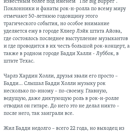
известным более под именем “The Big Bupper”.
Поклонники и фанаты рок-н-ролла по всему миру
Learning English
отмечают 50-летнюю годовщину этого
трагического события, но особое внимание
СОЦИАЛЬНЫЕ СЕТИ
уделяется ему в городе Клиер Лэйк штата Айова,
где состоялось последнее выступление музыкантов
и где проводится в их честь большой рок-концерт, а
также в родном городе Бадди Халли - Луббок, в
Языки
штате Техас.
Чарлз Хардин Холли, друзья звали его просто –
Бадди… Слышал Бадди Холли музыку рок
несколько по-иному – по-своему. Главную,
ведущую, даже диктующую роль в рок-н-ролле
отводил он гитаре. До него это не делал никто –
после него, так заиграли все.
Жил Бадди недолго – всего 22 года, но выходец из