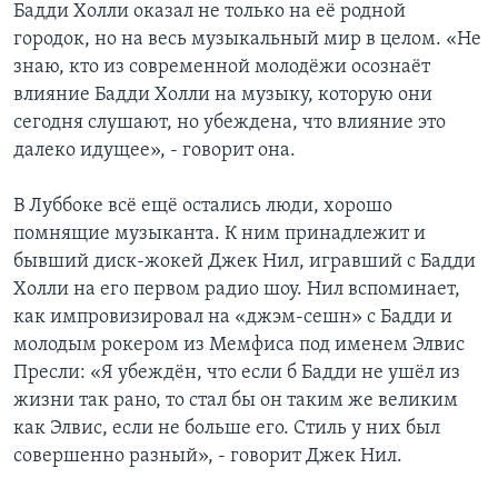
Бадди Холли оказал не только на её родной
городок, но на весь музыкальный мир в целом. «Не
знаю, кто из современной молодёжи осознаёт
влияние Бадди Холли на музыку, которую они
сегодня слушают, но убеждена, что влияние это
далеко идущее», - говорит она.
В Луббоке всё ещё остались люди, хорошо
помнящие музыканта. К ним принадлежит и
бывший диск-жокей Джек Нил, игравший с Бадди
Холли на его первом радио шоу. Нил вспоминает,
как импровизировал на «джэм-сешн» с Бадди и
молодым рокером из Мемфиса под именем Элвис
Пресли: «Я убеждён, что если б Бадди не ушёл из
жизни так рано, то стал бы он таким же великим
как Элвис, если не больше его. Стиль у них был
совершенно разный», - говорит Джек Нил.