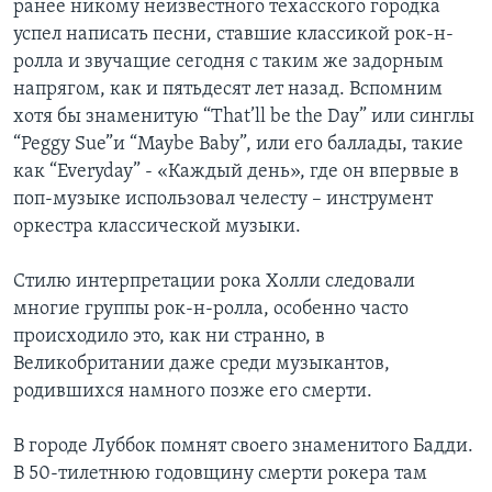
ранее никому неизвестного техасского городка
успел написать песни, ставшие классикой рок-н-
ролла и звучащие сегодня с таким же задорным
напрягом, как и пятьдесят лет назад. Вспомним
хотя бы знаменитую “That’ll be the Day” или синглы
“Peggy Sue”и “Maybe Baby”, или его баллады, такие
как “Everyday” - «Каждый день», где он впервые в
поп-музыке использовал челесту – инструмент
оркестра классической музыки.
Стилю интерпретации рока Холли следовали
многие группы рок-н-ролла, особенно часто
происходило это, как ни странно, в
Великобритании даже среди музыкантов,
родившихся намного позже его смерти.
В городе Луббок помнят своего знаменитого Бадди.
В 50-тилетнюю годовщину смерти рокера там