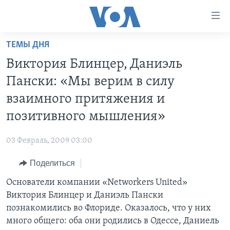
Линки
доступности
Перейти
ТЕМЫ ДНЯ
на
ГЛАВНОЕ
Виктория Блинцер, Даниэль
основной
ПРОГРАММЫ
контент
Пански: «Мы верим в силу
ПРОЕКТЫ
Перейти
АМЕРИКА
взаимного притяжения и
к
ЭКСПЕРТИЗА
НОВОСТИ ЗА МИНУТУ
УЧИМ АНГЛИЙСКИЙ
позитивного мышления»
основной
ИНТЕРВЬЮ
ИТОГИ
НАША АМЕРИКАНСКАЯ ИСТОРИЯ
навигации
03 Февраль, 2009 03:00
Перейти
ФАКТЫ ПРОТИВ ФЕЙКОВ
ПОЧЕМУ ЭТО ВАЖНО?
А КАК В АМЕРИКЕ?
в
Поделиться
ЗА СВОБОДУ ПРЕССЫ
ДИСКУССИЯ VOA
АРТЕФАКТЫ
поиск
Основатели компании «Networkers United»
УЧИМ АНГЛИЙСКИЙ
ДЕТАЛИ
АМЕРИКАНСКИЕ ГОРОДКИ
Виктория Блинцер и Даниэль Пански
ВИДЕО
НЬЮ-ЙОРК NEW YORK
ТЕСТЫ
познакомились во Флориде. Оказалось, что у них
много общего: оба они родились в Одессе, Даниель
ПОДПИСКА НА НОВОСТИ
АМЕРИКА. БОЛЬШОЕ ПУТЕШЕСТВИЕ