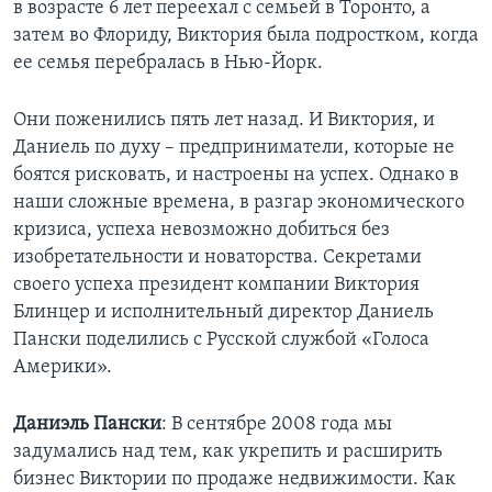
в возрасте 6 лет переехал с семьей в Торонто, а
затем во Флориду, Виктория была подростком, когда
Learning English
ее семья перебралась в Нью-Йорк.
СОЦИАЛЬНЫЕ СЕТИ
Они поженились пять лет назад. И Виктория, и
Даниель по духу – предприниматели, которые не
боятся рисковать, и настроены на успех. Однако в
Языки
наши сложные времена, в разгар экономического
кризиса, успеха невозможно добиться без
изобретательности и новаторства. Секретами
своего успеха президент компании Виктория
Блинцер и исполнительный директор Даниель
Пански поделились с Русской службой «Голоса
Америки».
Даниэль Пански
: В сентябре 2008 года мы
задумались над тем, как укрепить и расширить
бизнес Виктории по продаже недвижимости. Как