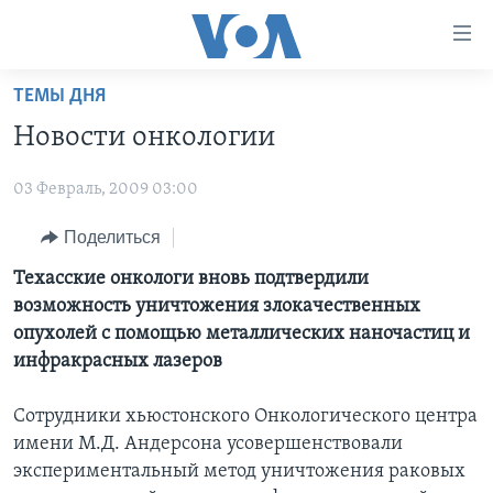
Линки
доступности
Перейти
ТЕМЫ ДНЯ
на
ГЛАВНОЕ
Новости онкологии
основной
ПРОГРАММЫ
контент
03 Февраль, 2009 03:00
ПРОЕКТЫ
Перейти
АМЕРИКА
к
ЭКСПЕРТИЗА
Поделиться
НОВОСТИ ЗА МИНУТУ
УЧИМ АНГЛИЙСКИЙ
основной
ИНТЕРВЬЮ
ИТОГИ
НАША АМЕРИКАНСКАЯ ИСТОРИЯ
Техасские онкологи вновь подтвердили
навигации
возможность уничтожения злокачественных
Перейти
ФАКТЫ ПРОТИВ ФЕЙКОВ
ПОЧЕМУ ЭТО ВАЖНО?
А КАК В АМЕРИКЕ?
опухолей с помощью металлических наночастиц и
в
ЗА СВОБОДУ ПРЕССЫ
ДИСКУССИЯ VOA
АРТЕФАКТЫ
инфракрасных лазеров
поиск
УЧИМ АНГЛИЙСКИЙ
ДЕТАЛИ
АМЕРИКАНСКИЕ ГОРОДКИ
Сотрудники хьюстонского Онкологического центра
ВИДЕО
НЬЮ-ЙОРК NEW YORK
ТЕСТЫ
имени М.Д. Андерсона усовершенствовали
экспериментальный метод уничтожения раковых
ПОДПИСКА НА НОВОСТИ
АМЕРИКА. БОЛЬШОЕ ПУТЕШЕСТВИЕ