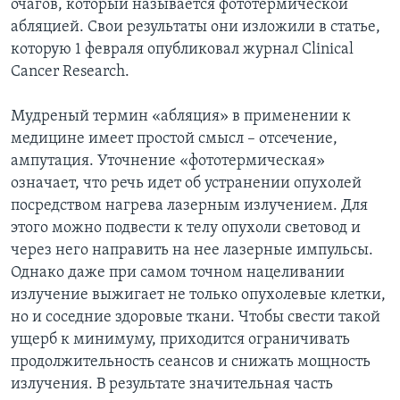
очагов, который называется фототермической
абляцией. Свои результаты они изложили в статье,
Learning English
которую 1 февраля опубликовал журнал Clinical
Cancer Research.
СОЦИАЛЬНЫЕ СЕТИ
Мудреный термин «абляция» в применении к
медицине имеет простой смысл – отсечение,
ампутация. Уточнение «фототермическая»
Языки
означает, что речь идет об устранении опухолей
посредством нагрева лазерным излучением. Для
этого можно подвести к телу опухоли световод и
через него направить на нее лазерные импульсы.
Однако даже при самом точном нацеливании
излучение выжигает не только опухолевые клетки,
но и соседние здоровые ткани. Чтобы свести такой
ущерб к минимуму, приходится ограничивать
продолжительность сеансов и снижать мощность
излучения. В результате значительная часть