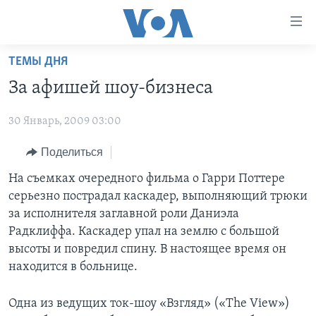
Линки
доступности
Перейти
ТЕМЫ ДНЯ
на
ГЛАВНОЕ
За афишей шоу-бизнеса
основной
ПРОГРАММЫ
контент
30 Январь, 2009 03:00
ПРОЕКТЫ
Перейти
АМЕРИКА
к
ЭКСПЕРТИЗА
Поделиться
НОВОСТИ ЗА МИНУТУ
УЧИМ АНГЛИЙСКИЙ
основной
ИНТЕРВЬЮ
ИТОГИ
НАША АМЕРИКАНСКАЯ ИСТОРИЯ
На съемках очередного фильма о Гарри Поттере
навигации
серьезно пострадал каскадер, выполняющий трюки
Перейти
ФАКТЫ ПРОТИВ ФЕЙКОВ
ПОЧЕМУ ЭТО ВАЖНО?
А КАК В АМЕРИКЕ?
за исполнителя заглавной роли Даниэла
в
ЗА СВОБОДУ ПРЕССЫ
ДИСКУССИЯ VOA
АРТЕФАКТЫ
Радклиффа. Каскадер упал на землю с большой
поиск
высоты и повредил спину. В настоящее время он
УЧИМ АНГЛИЙСКИЙ
ДЕТАЛИ
АМЕРИКАНСКИЕ ГОРОДКИ
находится в больнице.
ВИДЕО
НЬЮ-ЙОРК NEW YORK
ТЕСТЫ
Одна из ведущих ток-шоу «Взгляд» («The View»)
ПОДПИСКА НА НОВОСТИ
АМЕРИКА. БОЛЬШОЕ ПУТЕШЕСТВИЕ