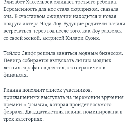
Элизабет Хассельбек ожидает третьего ребенка.
Беременность для нее стала сюрпризом, сказала
Learning English
она. В счастливом ожидании находится и новая
подруга актера Чада Лоу. Будущие родители начали
СОЦИАЛЬНЫЕ СЕТИ
встречаться через год после того, как Лоу развелся
со своей женой, актрисой Хилари Суонк.
Языки
Тейлор Свифт решила заняться модным бизнесом.
Певица собирается выпускать линию модных
летних сарафанов для тех, кто ограничен в
финансах.
Рианна пополнит список участников,
приглашенных выступать на церемонии вручения
премий «Грэмми», которая пройдет восьмого
февраля. Двадцатилетняя певица номинирована в
трех категориях.