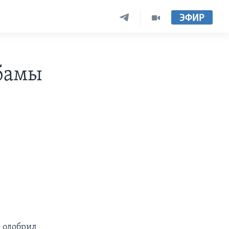
ЭФИР
бамы
 одобрил