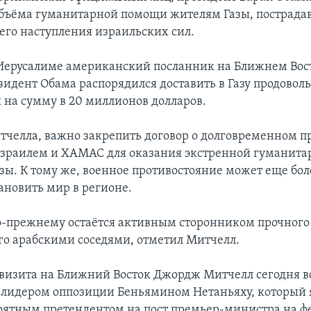
бъёма гуманитарной помощи жителям Газы, пострада
его наступления израильских сил.
 Иерусалиме американский посланник на Ближнем Во
зидент Обама распорядился доставить в Газу продоволь
на сумму в 20 миллионов долларов.
тчелла, важно закрепить договор о долговременном 
зраилем и ХАМАС для оказания экстренной гуманит
зы. К тому же, военное противостояние может еще бо
ановить мир в регионе.
-прежнему остаётся активным сторонником прочног
го арабскими соседями, отметил Митчелл.
о визита на Ближний Восток Джордж Митчелл сегодня в
 лидером оппозиции Беньямином Нетаньяху, который 
оятным претендентом на пост премьер-министра на ф