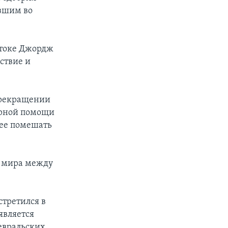
вшим во
стоке Джордж
ствие и
прекращении
арной помощи
лее помешать
о мира между
стретился в
является
евральских