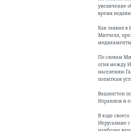
увеличение о
время недавн
Как заявил в
Митчелл, пре
медикаменты 
По словам Ми
огня между И
населению Га
попыткам уст
Вашингтон по
Израилем и е
В ходе своег
Иерусалиме с
наиболее вер