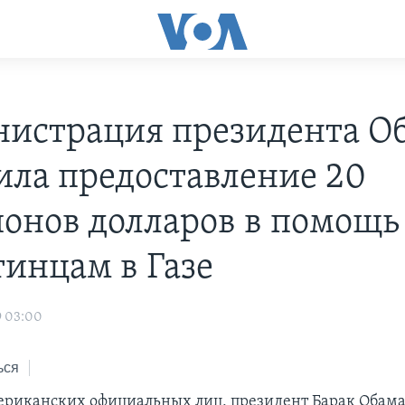
истрация президента О
ила предоставление 20
онов долларов в помощь
тинцам в Газе
9 03:00
ься
ериканских официальных лиц, президент Барак Обама