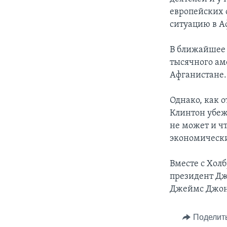
европейских 
ситуацию в А
В ближайшее 
тысячного ам
Афганистане.
Однако, как 
Клинтон убеж
не может и ч
экономически
Вместе с Хол
президент Дж
Джеймс Джон
Поделит