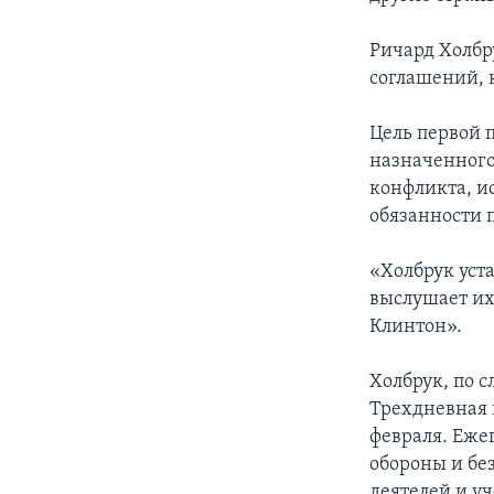
Ричард Холбр
соглашений, 
Цель первой 
назначенного
конфликта, и
обязанности 
«Холбрук уст
выслушает их
Клинтон».
Холбрук, по 
Трехдневная 
февраля. Еж
обороны и бе
деятелей и у