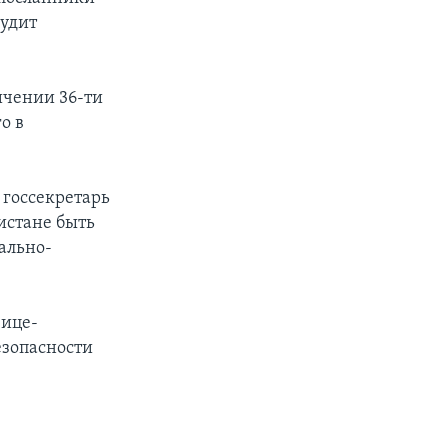
удит
ичении 36-ти
о в
 госсекретарь
истане быть
ально-
вице-
езопасности