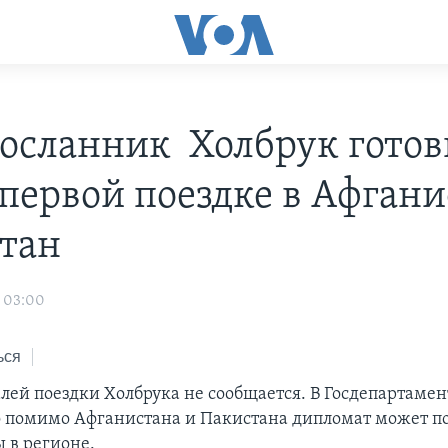
осланник Холбрук готов
 первой поездке в Афгани
тан
 03:00
ься
лей поездки Холбрука не сообщается. В Госдепартамен
о помимо Афганистана и Пакистана дипломат может по
 в регионе.