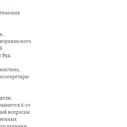
йтонских
а,
израильского
й
 Вуд.
кистана,
госсекретарю
дели.
рывается 6-го
ный вопросам
твенных
 посланники