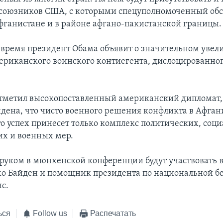
союзников США, с которыми спецуполномоченный обс
фганистане и в районе афгано-пакистанской границы.
время президент Обама объявит о значительном увел
ериканского воинского контиегента, дислоцированног
отметил высокопоставленный американский дипломат,
дена, что чисто военного решения конфликта в Афган
то успех принесет только комплекс политических, соци
х и военных мер.
бруком в мюнхенской конференции будут участвовать 
о Байден и помощник президента по национальной б
с.
ься
Follow us
Распечатать