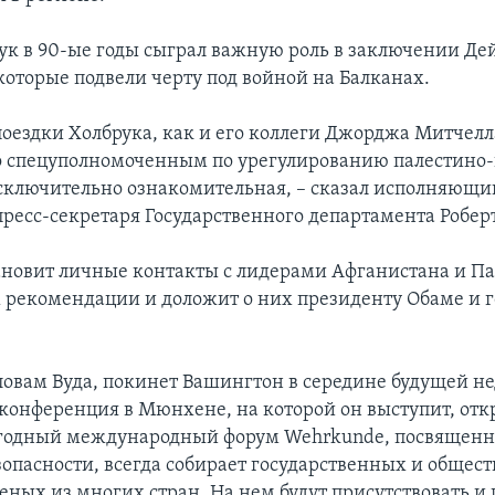
ук в 90-ые годы сыграл важную роль в заключении Де
которые подвели черту под войной на Балканах.
поездки Холбрука, как и его коллеги Джорджа Митчелл
 спецуполномоченным по урегулированию палестино-
сключительно ознакомительная, – сказал исполняющи
пресс-секретаря Государственного департамента Роберт
ановит личные контакты с лидерами Афганистана и Па
 рекомендации и доложит о них президенту Обаме и 
словам Вуда, покинет Вашингтон в середине будущей не
конференция в Мюнхене, на которой он выступит, отк
егодный международный форум Wehrkunde, посвящен
зопасности, всегда собирает государственных и общес
ченых из многих стран. На нем будут присутствовать и