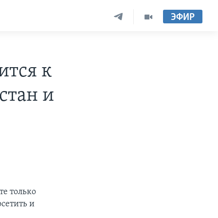
ЭФИР
ится к
стан и
те только
сетить и