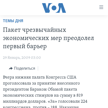
Линки
доступности
Перейти
ТЕМЫ ДНЯ
на
ГЛАВНОЕ
Пакет чрезвычайных
основной
ПРОГРАММЫ
контент
экономических мер преодолел
ПРОЕКТЫ
Перейти
АМЕРИКА
первый барьер
к
ЭКСПЕРТИЗА
НОВОСТИ ЗА МИНУТУ
УЧИМ АНГЛИЙСКИЙ
основной
29 Январь, 2009 03:00
ИНТЕРВЬЮ
ИТОГИ
НАША АМЕРИКАНСКАЯ ИСТОРИЯ
навигации
Перейти
Поделиться
ФАКТЫ ПРОТИВ ФЕЙКОВ
ПОЧЕМУ ЭТО ВАЖНО?
А КАК В АМЕРИКЕ?
в
Вчера нижняя палата Конгресса США
ЗА СВОБОДУ ПРЕССЫ
ДИСКУССИЯ VOA
АРТЕФАКТЫ
поиск
проголосовала за принятие внесенного
УЧИМ АНГЛИЙСКИЙ
ДЕТАЛИ
АМЕРИКАНСКИЕ ГОРОДКИ
президентом Бараком Обамой пакета
ВИДЕО
экономических стимулов на сумму в 819
НЬЮ-ЙОРК NEW YORK
ТЕСТЫ
миллиардов долларов. «За» голосовали 224
ПОДПИСКА НА НОВОСТИ
АМЕРИКА. БОЛЬШОЕ ПУТЕШЕСТВИЕ
конгрессмена, против – 188. Накануне,