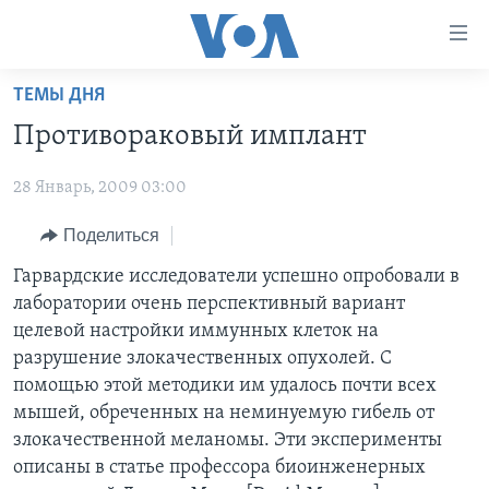
Линки
доступности
Перейти
ТЕМЫ ДНЯ
на
ГЛАВНОЕ
Противораковый имплант
основной
ПРОГРАММЫ
контент
28 Январь, 2009 03:00
ПРОЕКТЫ
Перейти
АМЕРИКА
к
ЭКСПЕРТИЗА
Поделиться
НОВОСТИ ЗА МИНУТУ
УЧИМ АНГЛИЙСКИЙ
основной
ИНТЕРВЬЮ
ИТОГИ
НАША АМЕРИКАНСКАЯ ИСТОРИЯ
Гарвардские исследователи успешно опробовали в
навигации
лаборатории очень перспективный вариант
Перейти
ФАКТЫ ПРОТИВ ФЕЙКОВ
ПОЧЕМУ ЭТО ВАЖНО?
А КАК В АМЕРИКЕ?
целевой настройки иммунных клеток на
в
ЗА СВОБОДУ ПРЕССЫ
ДИСКУССИЯ VOA
АРТЕФАКТЫ
разрушение злокачественных опухолей. С
поиск
помощью этой методики им удалось почти всех
УЧИМ АНГЛИЙСКИЙ
ДЕТАЛИ
АМЕРИКАНСКИЕ ГОРОДКИ
мышей, обреченных на неминуемую гибель от
ВИДЕО
НЬЮ-ЙОРК NEW YORK
ТЕСТЫ
злокачественной меланомы. Эти эксперименты
описаны в статье профессора биоинженерных
ПОДПИСКА НА НОВОСТИ
АМЕРИКА. БОЛЬШОЕ ПУТЕШЕСТВИЕ