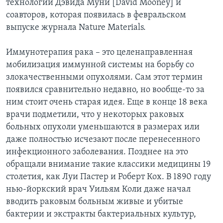
технологий Дэвида Муни [David Mooney] и
соавторов, которая появилась в февральском
Learning English
выпуске журнала Nature Materials.
СОЦИАЛЬНЫЕ СЕТИ
Иммунотерапия рака – это целенаправленная
мобилизация иммунной системы на борьбу со
злокачественными опухолями. Сам этот термин
появился сравнительно недавно, но вообще-то за
Языки
ним стоит очень старая идея. Еще в конце 18 века
врачи подметили, что у некоторых раковых
больных опухоли уменьшаются в размерах или
даже полностью исчезают после перенесенного
инфекционного заболевания. Позднее на это
обращали внимание такие классики медицины 19
столетия, как Луи Пастер и Роберт Кох. В 1890 году
нью-йоркский врач Уильям Коли даже начал
вводить раковым больным живые и убитые
бактерии и экстракты бактериальных культур,