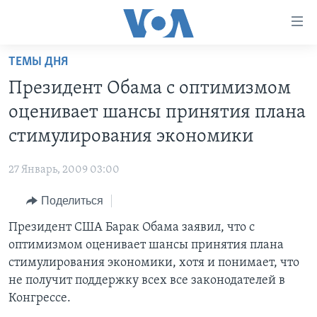
Линки
доступности
Перейти
ТЕМЫ ДНЯ
на
ГЛАВНОЕ
Президент Обама с оптимизмом
основной
ПРОГРАММЫ
контент
оценивает шансы принятия плана
ПРОЕКТЫ
Перейти
АМЕРИКА
стимулирования экономики
к
ЭКСПЕРТИЗА
НОВОСТИ ЗА МИНУТУ
УЧИМ АНГЛИЙСКИЙ
основной
27 Январь, 2009 03:00
ИНТЕРВЬЮ
ИТОГИ
НАША АМЕРИКАНСКАЯ ИСТОРИЯ
навигации
Перейти
Поделиться
ФАКТЫ ПРОТИВ ФЕЙКОВ
ПОЧЕМУ ЭТО ВАЖНО?
А КАК В АМЕРИКЕ?
в
Президент США Барак Обама заявил, что с
ЗА СВОБОДУ ПРЕССЫ
ДИСКУССИЯ VOA
АРТЕФАКТЫ
поиск
оптимизмом оценивает шансы принятия плана
УЧИМ АНГЛИЙСКИЙ
ДЕТАЛИ
АМЕРИКАНСКИЕ ГОРОДКИ
стимулирования экономики, хотя и понимает, что
ВИДЕО
не получит поддержку всех все законодателей в
НЬЮ-ЙОРК NEW YORK
ТЕСТЫ
Конгрессе.
ПОДПИСКА НА НОВОСТИ
АМЕРИКА. БОЛЬШОЕ ПУТЕШЕСТВИЕ