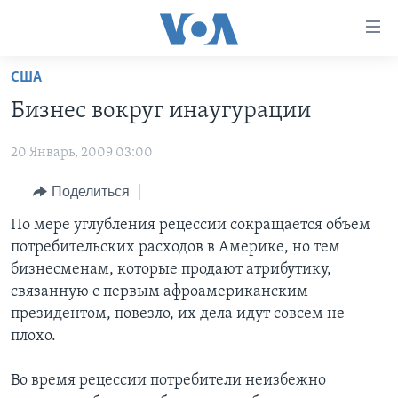
Линки
доступности
Перейти
США
на
ГЛАВНОЕ
Бизнес вокруг инаугурации
основной
ПРОГРАММЫ
контент
20 Январь, 2009 03:00
ПРОЕКТЫ
Перейти
АМЕРИКА
к
ЭКСПЕРТИЗА
Поделиться
НОВОСТИ ЗА МИНУТУ
УЧИМ АНГЛИЙСКИЙ
основной
ИНТЕРВЬЮ
ИТОГИ
НАША АМЕРИКАНСКАЯ ИСТОРИЯ
По мере углубления рецессии сокращается объем
навигации
потребительских расходов в Америке, но тем
Перейти
ФАКТЫ ПРОТИВ ФЕЙКОВ
ПОЧЕМУ ЭТО ВАЖНО?
А КАК В АМЕРИКЕ?
бизнесменам, которые продают атрибутику,
в
ЗА СВОБОДУ ПРЕССЫ
ДИСКУССИЯ VOA
АРТЕФАКТЫ
связанную с первым афроамериканским
поиск
президентом, повезло, их дела идут совсем не
УЧИМ АНГЛИЙСКИЙ
ДЕТАЛИ
АМЕРИКАНСКИЕ ГОРОДКИ
плохо.
ВИДЕО
НЬЮ-ЙОРК NEW YORK
ТЕСТЫ
Во время рецессии потребители неизбежно
ПОДПИСКА НА НОВОСТИ
АМЕРИКА. БОЛЬШОЕ ПУТЕШЕСТВИЕ