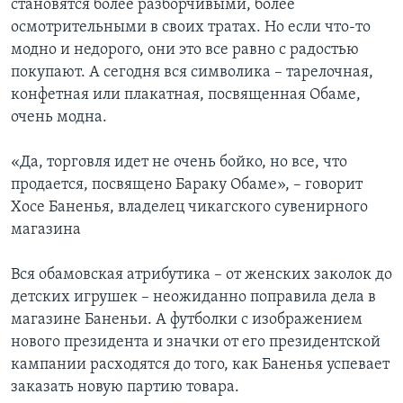
становятся более разборчивыми, более
осмотрительными в своих тратах. Но если что-то
Learning English
модно и недорого, они это все равно с радостью
покупают. А сегодня вся символика – тарелочная,
СОЦИАЛЬНЫЕ СЕТИ
конфетная или плакатная, посвященная Обаме,
очень модна.
«Да, торговля идет не очень бойко, но все, что
Языки
продается, посвящено Бараку Обаме», – говорит
Хосе Баненья, владелец чикагского сувенирного
магазина
Вся обамовская атрибутика – от женских заколок до
детских игрушек – неожиданно поправила дела в
магазине Баненьи. А футболки с изображением
нового президента и значки от его президентской
кампании расходятся до того, как Баненья успевает
заказать новую партию товара.