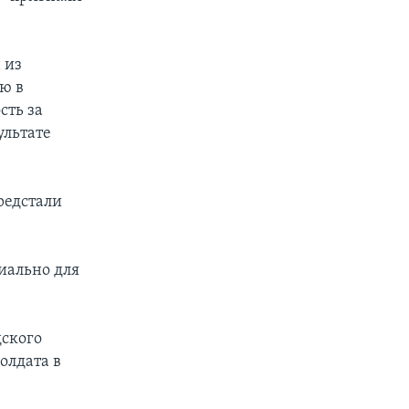
 из
ю в
сть за
ультате
редстали
иально для
дского
олдата в