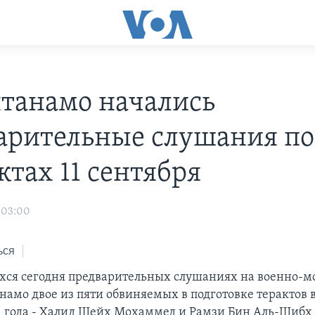
нтанамо начались
арительные слушания по
ктах 11 сентября
 03:00
ься
хся сегодня предварительных слушаниях на военно-м
намо двое из пяти обвиняемых в подготовке терактов 
1 года - Халид Шейх Мохаммед и Рамзи Бин Аль-Шибх 