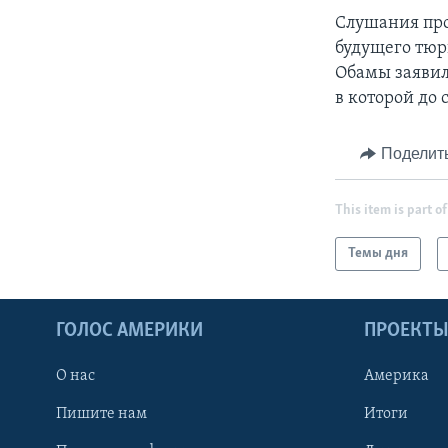
Слушания про
будущего тюр
Обамы заявил
в которой до
Поделит
This item is part of
Темы дня
ГОЛОС АМЕРИКИ
ПРОЕКТ
О нас
Америка
Пишите нам
Итоги