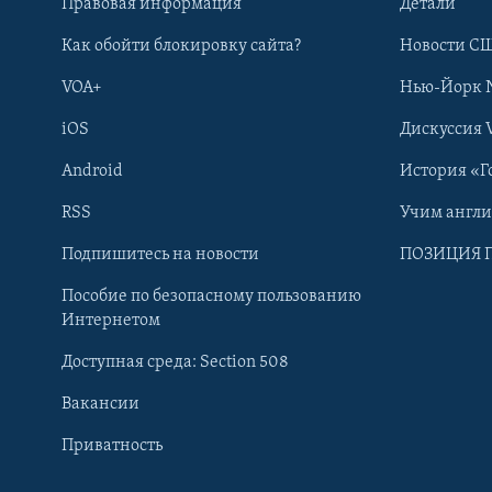
Правовая информация
Детали
Как обойти блокировку сайта?
Новости СШ
VOA+
Нью-Йорк 
iOS
Дискуссия 
Android
История «Г
RSS
Учим англ
Learning English
Подпишитесь на новости
ПОЗИЦИЯ 
Пособие по безопасному пользованию
СОЦИАЛЬНЫЕ СЕТИ
Интернетом
Доступная среда: Section 508
Вакансии
Приватность
Языки