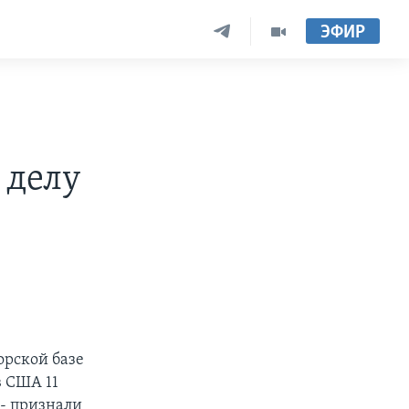
ЭФИР
 делу
орской базе
в США 11
- признали