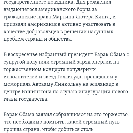
государственного праздника, Дня рождения
выдающегося американского борца за
Learning English
гражданские права Мартина Лютера Кинга, и
призвали американцев активно участвовать в
СОЦИАЛЬНЫЕ СЕТИ
качестве добровольцев в решении насущных
проблем страны и общества.
Языки
В воскресенье избранный президент Барак Обама с
супругой получили огромный заряд энергии на
торжественном концерте популярных
исполнителей и звезд Голливуда, прошедшем у
мемориала Аврааму Линкольну на эспланаде в
центре Вашингтона по случаю инаугурации нового
главы государства.
Барак Обама заявил собравшимся на это торжество,
что необходимо помнить, какой огромный путь
прошла страна, чтобы добиться столь