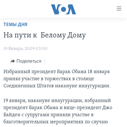
Линки
доступности
Перейти
ТЕМЫ ДНЯ
на
ГЛАВНОЕ
На пути к Белому Дому
основной
ПРОГРАММЫ
контент
19 Январь, 2009 03:00
ПРОЕКТЫ
Перейти
АМЕРИКА
к
ЭКСПЕРТИЗА
Поделиться
НОВОСТИ ЗА МИНУТУ
УЧИМ АНГЛИЙСКИЙ
основной
ИНТЕРВЬЮ
ИТОГИ
НАША АМЕРИКАНСКАЯ ИСТОРИЯ
Избранный президент Барак Обама 18 января
навигации
принял участие в торжествах в столице
Перейти
ФАКТЫ ПРОТИВ ФЕЙКОВ
ПОЧЕМУ ЭТО ВАЖНО?
А КАК В АМЕРИКЕ?
Соединенных Штатов накануне инаугурации.
в
ЗА СВОБОДУ ПРЕССЫ
ДИСКУССИЯ VOA
АРТЕФАКТЫ
поиск
19 января, накануне инаугурации, избранный
УЧИМ АНГЛИЙСКИЙ
ДЕТАЛИ
АМЕРИКАНСКИЕ ГОРОДКИ
президент Барак Обама и вице-президент Джо
ВИДЕО
НЬЮ-ЙОРК NEW YORK
ТЕСТЫ
Байден с супругами приняли участие в
благотворительных мероприятиях по случаю
ПОДПИСКА НА НОВОСТИ
АМЕРИКА. БОЛЬШОЕ ПУТЕШЕСТВИЕ