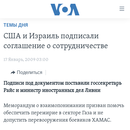
Линки
доступности
Перейти
ТЕМЫ ДНЯ
на
ГЛАВНОЕ
США и Израиль подписали
основной
ПРОГРАММЫ
контент
соглашение о сотрудничестве
ПРОЕКТЫ
Перейти
АМЕРИКА
к
17 Январь, 2009 03:00
ЭКСПЕРТИЗА
НОВОСТИ ЗА МИНУТУ
УЧИМ АНГЛИЙСКИЙ
основной
Поделиться
ИНТЕРВЬЮ
ИТОГИ
НАША АМЕРИКАНСКАЯ ИСТОРИЯ
навигации
Перейти
ФАКТЫ ПРОТИВ ФЕЙКОВ
Подписи под документом поставили госсекретарь
ПОЧЕМУ ЭТО ВАЖНО?
А КАК В АМЕРИКЕ?
в
Райс и министр иностранных дел Ливни
ЗА СВОБОДУ ПРЕССЫ
ДИСКУССИЯ VOA
АРТЕФАКТЫ
поиск
УЧИМ АНГЛИЙСКИЙ
ДЕТАЛИ
АМЕРИКАНСКИЕ ГОРОДКИ
Меморандум о взаимопонимании призван помочь
обеспечить перемирие в секторе Газа и не
ВИДЕО
НЬЮ-ЙОРК NEW YORK
ТЕСТЫ
допустить перевооружения боевиков ХАМАС.
ПОДПИСКА НА НОВОСТИ
АМЕРИКА. БОЛЬШОЕ ПУТЕШЕСТВИЕ