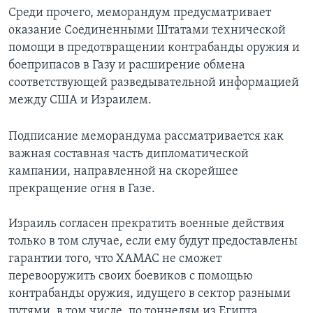
Среди прочего, меморандум предусматривает
Learning English
оказание Соединенными Штатами технической
помощи в предотвращении контрабанды оружия и
СОЦИАЛЬНЫЕ СЕТИ
боеприпасов в Газу и расширение обмена
соответствующей разведывательной информацией
между США и Израилем.
Языки
Подписание меморандума рассматривается как
важная составная часть дипломатической
кампании, направленной на скорейшее
прекращение огня в Газе.
Израиль согласен прекратить военные действия
только в том случае, если ему будут предоставлены
гарантии того, что ХАМАС не сможет
перевооружить своих боевиков с помощью
контрабанды оружия, идущего в сектор разными
путями, в том числе, по тоннелям из Египта.