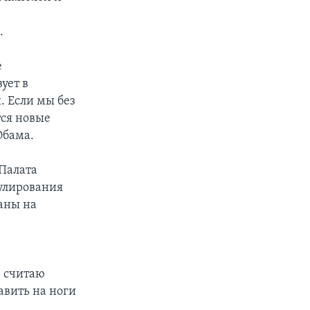
.
е
ует в
. Если мы без
тся новые
Обама.
 Палата
улирования
аны на
Я считаю
авить на ноги