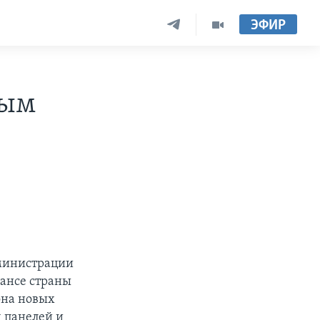
ЭФИР
ным
дминистрации
лансе страны
иона новых
х панелей и