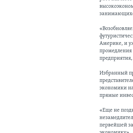
высокоэконом
занимающихся
«Возобновляем
футуристическ
Америке, и у
промедления н
предприятия,
Избранный пр
представител
экономики на
прямые инвест
«Еще не поздн
незамедлител
первейшей за
экономику».