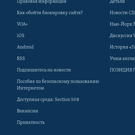
Правовая информация
Детали
Как обойти блокировку сайта?
Новости СШ
VOA+
Нью-Йорк 
iOS
Дискуссия 
Android
История «Г
RSS
Учим англ
Learning English
Подпишитесь на новости
ПОЗИЦИЯ 
Пособие по безопасному пользованию
СОЦИАЛЬНЫЕ СЕТИ
Интернетом
Доступная среда: Section 508
Вакансии
Приватность
Языки