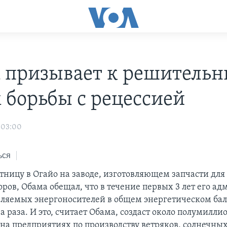
 призывает к решитель
 борьбы с рецессией
 03:00
ься
ятницу в Огайо на заводе, изготовляющем запчасти для
оров, Обама обещал, что в течение первых 3 лет его а
вляемых энергоносителей в общем энергетическом ба
ва раза. И это, считает Обама, создаст около полумилл
 на предприятиях по производству ветряков, солнечны