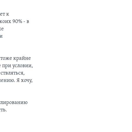
ет к
коих 90% - в
ке
 и
 тоже крайне
 при условии,
ствляться,
ению. Я хочу,
мулированию
ть.