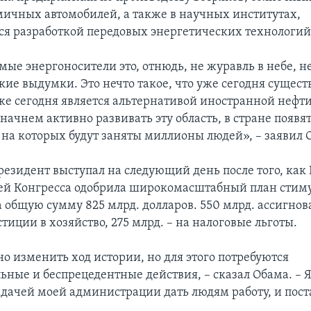
ичных автомобилей, а также в научных институтах,
 разработкой передовых энергетических технологий
ые энергоносители это, отнюдь, не журавль в небе, н
ие выдумки. Это нечто такое, что уже сегодня существ
же сегодня является альтернативой иностранной нефти
ачнем активно развивать эту область, в стране появя
 на которых будут заняты миллионы людей», – заявил 
езидент выступал на следующий день после того, как
ей Конгресса одобрила широкомасштабный план стим
 общую сумму 825 млрд. долларов. 550 млрд. ассигнов
иции в хозяйство, 275 млрд. – на налоговые льготы.
о изменить ход истории, но для этого потребуются
ьные и беспрецедентные действия, – сказал Обама. – 
дачей моей администрации дать людям работу, и пост