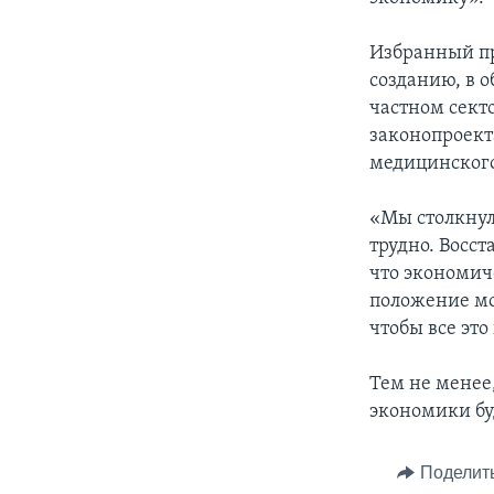
Избранный пр
созданию, в о
частном сект
законопроект
медицинского
«Мы столкнул
трудно. Восс
что экономич
положение мо
чтобы все это
Тем не менее
экономики буд
Поделит