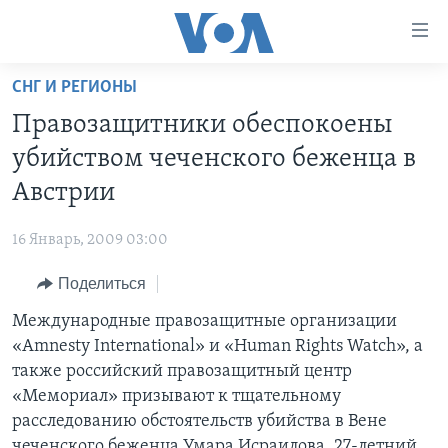
Линки
доступности
Перейти
СНГ И РЕГИОНЫ
на
ГЛАВНОЕ
Правозащитники обеспокоены
основной
ПРОГРАММЫ
контент
убийством чеченского беженца в
ПРОЕКТЫ
Перейти
АМЕРИКА
Австрии
к
ЭКСПЕРТИЗА
НОВОСТИ ЗА МИНУТУ
УЧИМ АНГЛИЙСКИЙ
основной
16 Январь, 2009 03:00
ИНТЕРВЬЮ
ИТОГИ
НАША АМЕРИКАНСКАЯ ИСТОРИЯ
навигации
Перейти
Поделиться
ФАКТЫ ПРОТИВ ФЕЙКОВ
ПОЧЕМУ ЭТО ВАЖНО?
А КАК В АМЕРИКЕ?
в
Международные правозащитные организации
ЗА СВОБОДУ ПРЕССЫ
ДИСКУССИЯ VOA
АРТЕФАКТЫ
поиск
«Amnesty International» и «Human Rights Watch», а
УЧИМ АНГЛИЙСКИЙ
ДЕТАЛИ
АМЕРИКАНСКИЕ ГОРОДКИ
также российский правозащитный центр
ВИДЕО
«Мемориал» призывают к тщательному
НЬЮ-ЙОРК NEW YORK
ТЕСТЫ
расследованию обстоятельств убийства в Вене
ПОДПИСКА НА НОВОСТИ
АМЕРИКА. БОЛЬШОЕ ПУТЕШЕСТВИЕ
чеченского беженца Умара Исраилова. 27-летний