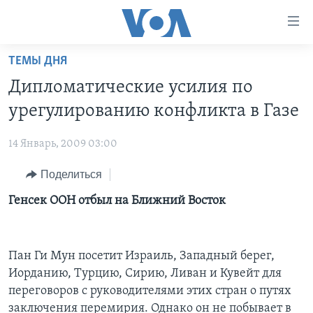
Линки
доступности
Перейти
ТЕМЫ ДНЯ
на
ГЛАВНОЕ
Дипломатические усилия по
основной
ПРОГРАММЫ
контент
урегулированию конфликта в Газе
ПРОЕКТЫ
Перейти
АМЕРИКА
к
14 Январь, 2009 03:00
ЭКСПЕРТИЗА
НОВОСТИ ЗА МИНУТУ
УЧИМ АНГЛИЙСКИЙ
основной
Поделиться
ИНТЕРВЬЮ
ИТОГИ
НАША АМЕРИКАНСКАЯ ИСТОРИЯ
навигации
Перейти
ФАКТЫ ПРОТИВ ФЕЙКОВ
Генсек ООН отбыл на Ближний Восток
ПОЧЕМУ ЭТО ВАЖНО?
А КАК В АМЕРИКЕ?
в
ЗА СВОБОДУ ПРЕССЫ
ДИСКУССИЯ VOA
АРТЕФАКТЫ
поиск
УЧИМ АНГЛИЙСКИЙ
ДЕТАЛИ
АМЕРИКАНСКИЕ ГОРОДКИ
Пан Ги Мун посетит Израиль, Западный берег,
Иорданию, Турцию, Сирию, Ливан и Кувейт для
ВИДЕО
НЬЮ-ЙОРК NEW YORK
ТЕСТЫ
переговоров с руководителями этих стран о путях
ПОДПИСКА НА НОВОСТИ
АМЕРИКА. БОЛЬШОЕ ПУТЕШЕСТВИЕ
заключения перемирия. Однако он не побывает в