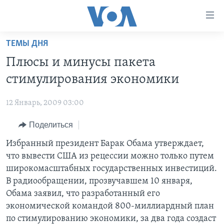
Линки
доступности
Перейти
ТЕМЫ ДНЯ
на
ГЛАВНОЕ
Плюсы и минусы пакета
основной
ПРОГРАММЫ
контент
стимулирования экономики
ПРОЕКТЫ
Перейти
АМЕРИКА
к
12 Январь, 2009 03:00
ЭКСПЕРТИЗА
НОВОСТИ ЗА МИНУТУ
УЧИМ АНГЛИЙСКИЙ
основной
Поделиться
ИНТЕРВЬЮ
ИТОГИ
НАША АМЕРИКАНСКАЯ ИСТОРИЯ
навигации
Перейти
ФАКТЫ ПРОТИВ ФЕЙКОВ
Избранный президент Барак Обама утверждает,
ПОЧЕМУ ЭТО ВАЖНО?
А КАК В АМЕРИКЕ?
в
что вывести США из рецессии можно только путем
ЗА СВОБОДУ ПРЕССЫ
ДИСКУССИЯ VOA
АРТЕФАКТЫ
поиск
широкомасштабных государственных инвестиций.
УЧИМ АНГЛИЙСКИЙ
ДЕТАЛИ
АМЕРИКАНСКИЕ ГОРОДКИ
В радиообращении, прозвучавшем 10 января,
Обама заявил, что разработанный его
ВИДЕО
НЬЮ-ЙОРК NEW YORK
ТЕСТЫ
экономической командой 800-миллиардный план
ПОДПИСКА НА НОВОСТИ
АМЕРИКА. БОЛЬШОЕ ПУТЕШЕСТВИЕ
по стимулированию экономики, за два года создаст