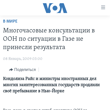
Линки
доступности
Перейти
В МИРЕ
на
ГЛАВНОЕ
Многочасовые консультации в
основной
ПРОГРАММЫ
контент
ООН по ситуации в Газе не
ПРОЕКТЫ
Перейти
АМЕРИКА
принесли результата
к
ЭКСПЕРТИЗА
НОВОСТИ ЗА МИНУТУ
УЧИМ АНГЛИЙСКИЙ
основной
08 Январь, 2009 03:00
ИНТЕРВЬЮ
ИТОГИ
НАША АМЕРИКАНСКАЯ ИСТОРИЯ
навигации
Перейти
Поделиться
ФАКТЫ ПРОТИВ ФЕЙКОВ
ПОЧЕМУ ЭТО ВАЖНО?
А КАК В АМЕРИКЕ?
в
Кондолиза Райс и министры иностранных дел
ЗА СВОБОДУ ПРЕССЫ
ДИСКУССИЯ VOA
АРТЕФАКТЫ
поиск
многих заинтересованных государств продлили
УЧИМ АНГЛИЙСКИЙ
ДЕТАЛИ
АМЕРИКАНСКИЕ ГОРОДКИ
своё пребывание в Нью-Йорке
ВИДЕО
НЬЮ-ЙОРК NEW YORK
ТЕСТЫ
ПОДПИСКА НА НОВОСТИ
АМЕРИКА. БОЛЬШОЕ ПУТЕШЕСТВИЕ