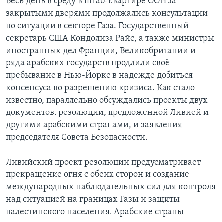
Весь день в среду в штаб-квартире ООН за
закрытыми дверями продолжались консультации
Learning English
по ситуации в секторе Газа. Государственный
секретарь США Кондолиза Райс, а также министры
СОЦИАЛЬНЫЕ СЕТИ
иностранных дел Франции, Великобритании и
ряда арабских государств продлили своё
пребывание в Нью-Йорке в надежде добиться
консенсуса по разрешению кризиса. Как стало
Языки
известно, параллельно обсуждались проекты двух
документов: резолюции, предложенной Ливией и
другими арабскими странами, и заявления
председателя Совета Безопасности.
Ливийский проект резолюции предусматривает
прекращение огня с обеих сторон и создание
международных наблюдательных сил для контроля
над ситуацией на границах Газы и защиты
палестинского населения. Арабские страны