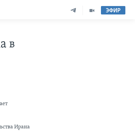
ЭФИР
а в
ает
льства Ирана
е