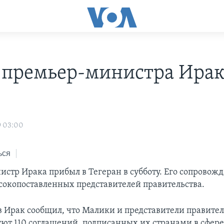
 премьер-министра Ирак
9 03:00
ься
стр Ирака прибыл в Тегеран в субботу. Его сопровожд
сокопоставленных представителей правительства.
в Ирак сообщил, что Малики и представители правите
ют 110 соглашений, подписанных их странами в сфер