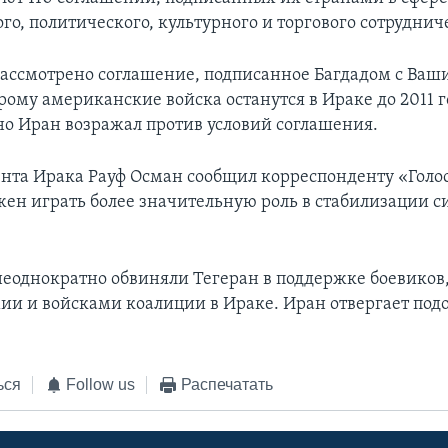
о, политического, культурного и торгового сотруднич
рассмотрено соглашение, подписанное Багдадом с Ваш
рому американские войска останутся в Ираке до 2011 г
о Иран возражал против условий соглашения.
нта Ирака Рауф Осман сообщил корреспонденту «Голо
жен играть более значительную роль в стабилизации с
еоднократно обвиняли Тегеран в поддержке боевиков
ии и войсками коалиции в Ираке. Иран отвергает под
.
ься
Follow us
Распечатать