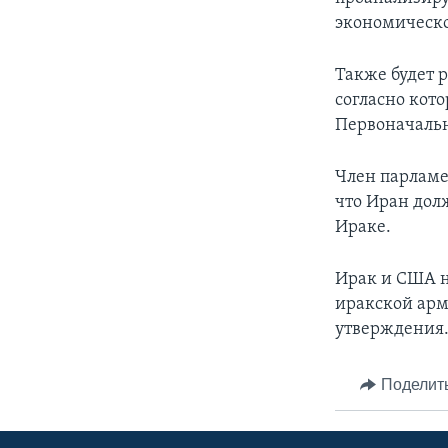
экономическог
Также будет 
согласно кото
Первоначальн
Член парламе
что Иран дол
Ираке.
Ирак и США н
иракской арм
утверждения
Поделит