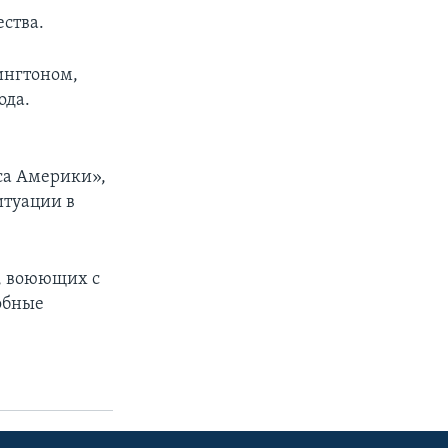
ества.
ингтоном,
ода.
са Америки»,
итуации в
, воюющих с
обные