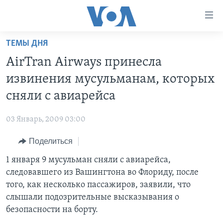
Линки
доступности
Перейти
ТЕМЫ ДНЯ
на
ГЛАВНОЕ
AirTran Airways принесла
основной
ПРОГРАММЫ
контент
извинения мусульманам, которых
ПРОЕКТЫ
Перейти
АМЕРИКА
сняли с авиарейса
к
ЭКСПЕРТИЗА
НОВОСТИ ЗА МИНУТУ
УЧИМ АНГЛИЙСКИЙ
основной
03 Январь, 2009 03:00
ИНТЕРВЬЮ
ИТОГИ
НАША АМЕРИКАНСКАЯ ИСТОРИЯ
навигации
Перейти
Поделиться
ФАКТЫ ПРОТИВ ФЕЙКОВ
ПОЧЕМУ ЭТО ВАЖНО?
А КАК В АМЕРИКЕ?
в
1 января 9 мусульман сняли с авиарейса,
ЗА СВОБОДУ ПРЕССЫ
ДИСКУССИЯ VOA
АРТЕФАКТЫ
поиск
следовавшего из Вашингтона во Флориду, после
УЧИМ АНГЛИЙСКИЙ
ДЕТАЛИ
АМЕРИКАНСКИЕ ГОРОДКИ
того, как несколько пассажиров, заявили, что
ВИДЕО
слышали подозрительные высказывания о
НЬЮ-ЙОРК NEW YORK
ТЕСТЫ
безопасности на борту.
ПОДПИСКА НА НОВОСТИ
АМЕРИКА. БОЛЬШОЕ ПУТЕШЕСТВИЕ