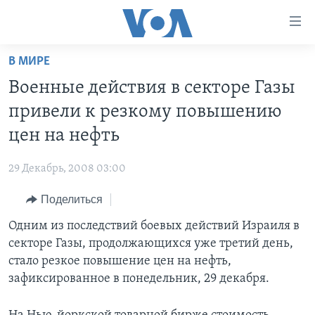
Линки
доступности
Перейти
В МИРЕ
на
ГЛАВНОЕ
Военные действия в секторе Газы
основной
ПРОГРАММЫ
контент
привели к резкому повышению
ПРОЕКТЫ
Перейти
АМЕРИКА
цен на нефть
к
ЭКСПЕРТИЗА
НОВОСТИ ЗА МИНУТУ
УЧИМ АНГЛИЙСКИЙ
основной
29 Декабрь, 2008 03:00
ИНТЕРВЬЮ
ИТОГИ
НАША АМЕРИКАНСКАЯ ИСТОРИЯ
навигации
Перейти
Поделиться
ФАКТЫ ПРОТИВ ФЕЙКОВ
ПОЧЕМУ ЭТО ВАЖНО?
А КАК В АМЕРИКЕ?
в
Одним из последствий боевых действий Израиля в
ЗА СВОБОДУ ПРЕССЫ
ДИСКУССИЯ VOA
АРТЕФАКТЫ
поиск
секторе Газы, продолжающихся уже третий день,
УЧИМ АНГЛИЙСКИЙ
ДЕТАЛИ
АМЕРИКАНСКИЕ ГОРОДКИ
стало резкое повышение цен на нефть,
ВИДЕО
зафиксированное в понедельник, 29 декабря.
НЬЮ-ЙОРК NEW YORK
ТЕСТЫ
ПОДПИСКА НА НОВОСТИ
АМЕРИКА. БОЛЬШОЕ ПУТЕШЕСТВИЕ