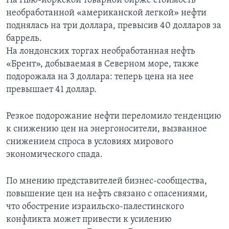
На Нью-йоркской товарной бирже стоимость
необработанной «американской легкой» нефти
Learning English
поднялась на три доллара, превысив 40 долларов за
баррель.
СОЦИАЛЬНЫЕ СЕТИ
На лондонских торгах необработанная нефть
«Брент», добываемая в Северном море, также
подорожала на 3 доллара: теперь цена на нее
превышает 41 доллар.
Языки
Резкое подорожание нефти переломило тенденцию
к снижению цен на энергоносители, вызванное
снижением спроса в условиях мирового
экономического спада.
По мнению представителей бизнес-сообщества,
повышение цен на нефть связано с опасениями,
что обострение израильско-палестинского
конфликта может привести к усилению