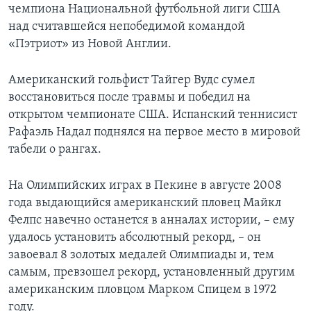
чемпиона Национальной футбольной лиги США
Learning English
над считавшейся непобедимой командой
«Пэтриот» из Новой Англии.
СОЦИАЛЬНЫЕ СЕТИ
Американский гольфист Тайгер Вудс сумел
восстановиться после травмы и победил на
открытом чемпионате США. Испанский теннисист
Языки
Рафаэль Надал поднялся на первое место в мировой
табели о рангах.
На Олимпийских играх в Пекине в августе 2008
года выдающийся американский пловец Майкл
Фелпс навечно останется в анналах истории, – ему
удалось установить абсолютный рекорд, – он
завоевал 8 золотых медалей Олимпиады и, тем
самым, превзошел рекорд, установленный другим
американским пловцом Марком Спицем в 1972
году.