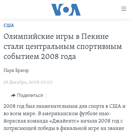
Линки
доступности
Перейти
США
на
ГЛАВНОЕ
Олимпийские игры в Пекине
основной
ПРОГРАММЫ
контент
стали центральным спортивным
ПРОЕКТЫ
Перейти
АМЕРИКА
событием 2008 года
к
ЭКСПЕРТИЗА
НОВОСТИ ЗА МИНУТУ
УЧИМ АНГЛИЙСКИЙ
основной
Парк Брюэр
ИНТЕРВЬЮ
ИТОГИ
НАША АМЕРИКАНСКАЯ ИСТОРИЯ
навигации
Перейти
29 Декабрь, 2008 03:00
ФАКТЫ ПРОТИВ ФЕЙКОВ
ПОЧЕМУ ЭТО ВАЖНО?
А КАК В АМЕРИКЕ?
в
ЗА СВОБОДУ ПРЕССЫ
Поделиться
ДИСКУССИЯ VOA
АРТЕФАКТЫ
поиск
УЧИМ АНГЛИЙСКИЙ
ДЕТАЛИ
АМЕРИКАНСКИЕ ГОРОДКИ
2008 год был знаменательным для спорта в США и
во всем мире. В американском футболе нью-
ВИДЕО
НЬЮ-ЙОРК NEW YORK
ТЕСТЫ
йоркская команда «Джайентс» начала 2008 год с
ПОДПИСКА НА НОВОСТИ
АМЕРИКА. БОЛЬШОЕ ПУТЕШЕСТВИЕ
потрясающей победы в финальной игре на звание