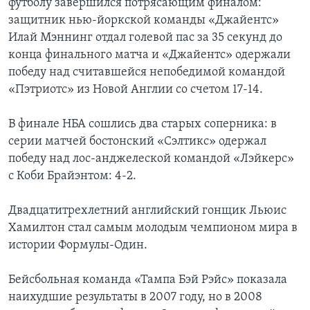
футболу завершился потрясающим финалом:
защитник нью-йоркской команды «Джайентс»
Илай Мэннинг отдал голевой пас за 35 секунд до
конца финального матча и «Джайентс» одержали
победу над считавшейся непобедимой командой
«Пэтриотс» из Новой Англии со счетом 17-14.
В финале НБА сошлись два старых соперника: в
серии матчей бостонский «Сэлтикс» одержал
победу над лос-анджелеской командой «Лэйкерс»
с Коби Брайэнтом: 4-2.
Двадцатитрехлетний английский гонщик Льюис
Хамилтон стал самым молодым чемпионом мира в
истории Формулы-Один.
Бейсбольная команда «Тампа Бэй Рэйс» показала
наихудшие результаты в 2007 году, но в 2008