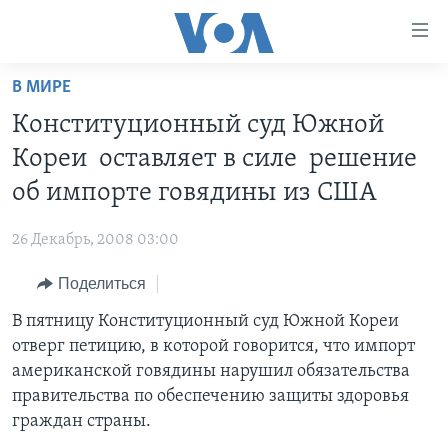
Линки
доступности
Перейти
В МИРЕ
на
ГЛАВНОЕ
Конституционный суд Южной
основной
ПРОГРАММЫ
контент
Кореи оставляет в силе решение
ПРОЕКТЫ
Перейти
АМЕРИКА
об импорте говядины из США
к
ЭКСПЕРТИЗА
НОВОСТИ ЗА МИНУТУ
УЧИМ АНГЛИЙСКИЙ
основной
26 Декабрь, 2008 03:00
ИНТЕРВЬЮ
ИТОГИ
НАША АМЕРИКАНСКАЯ ИСТОРИЯ
навигации
Перейти
Поделиться
ФАКТЫ ПРОТИВ ФЕЙКОВ
ПОЧЕМУ ЭТО ВАЖНО?
А КАК В АМЕРИКЕ?
в
В пятницу Конституционный суд Южной Кореи
ЗА СВОБОДУ ПРЕССЫ
ДИСКУССИЯ VOA
АРТЕФАКТЫ
поиск
отверг петицию, в которой говорится, что импорт
УЧИМ АНГЛИЙСКИЙ
ДЕТАЛИ
АМЕРИКАНСКИЕ ГОРОДКИ
американской говядины нарушил обязательства
ВИДЕО
правительства по обеспечению защиты здоровья
НЬЮ-ЙОРК NEW YORK
ТЕСТЫ
граждан страны.
ПОДПИСКА НА НОВОСТИ
АМЕРИКА. БОЛЬШОЕ ПУТЕШЕСТВИЕ