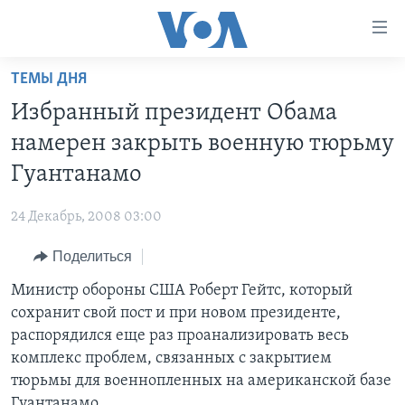
Линки
доступности
Перейти
ТЕМЫ ДНЯ
на
ГЛАВНОЕ
Избранный президент Обама
основной
ПРОГРАММЫ
контент
намерен закрыть военную тюрьму
ПРОЕКТЫ
Перейти
АМЕРИКА
Гуантанамо
к
ЭКСПЕРТИЗА
НОВОСТИ ЗА МИНУТУ
УЧИМ АНГЛИЙСКИЙ
основной
24 Декабрь, 2008 03:00
ИНТЕРВЬЮ
ИТОГИ
НАША АМЕРИКАНСКАЯ ИСТОРИЯ
навигации
Перейти
Поделиться
ФАКТЫ ПРОТИВ ФЕЙКОВ
ПОЧЕМУ ЭТО ВАЖНО?
А КАК В АМЕРИКЕ?
в
Министр обороны США Роберт Гейтс, который
ЗА СВОБОДУ ПРЕССЫ
ДИСКУССИЯ VOA
АРТЕФАКТЫ
поиск
сохранит свой пост и при новом президенте,
УЧИМ АНГЛИЙСКИЙ
ДЕТАЛИ
АМЕРИКАНСКИЕ ГОРОДКИ
распорядился еще раз проанализировать весь
ВИДЕО
комплекс проблем, связанных с закрытием
НЬЮ-ЙОРК NEW YORK
ТЕСТЫ
тюрьмы для военнопленных на американской базе
ПОДПИСКА НА НОВОСТИ
АМЕРИКА. БОЛЬШОЕ ПУТЕШЕСТВИЕ
Гуантанамо.