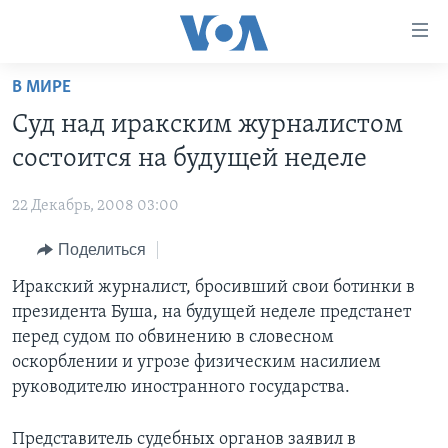
Линки
доступности
Перейти
В МИРЕ
на
ГЛАВНОЕ
Суд над иракским журналистом
основной
ПРОГРАММЫ
контент
состоится на будущей неделе
ПРОЕКТЫ
Перейти
АМЕРИКА
к
22 Декабрь, 2008 03:00
ЭКСПЕРТИЗА
НОВОСТИ ЗА МИНУТУ
УЧИМ АНГЛИЙСКИЙ
основной
Поделиться
ИНТЕРВЬЮ
ИТОГИ
НАША АМЕРИКАНСКАЯ ИСТОРИЯ
навигации
Перейти
ФАКТЫ ПРОТИВ ФЕЙКОВ
Иракский журналист, бросивший свои ботинки в
ПОЧЕМУ ЭТО ВАЖНО?
А КАК В АМЕРИКЕ?
в
президента Буша, на будущей неделе предстанет
ЗА СВОБОДУ ПРЕССЫ
ДИСКУССИЯ VOA
АРТЕФАКТЫ
поиск
перед судом по обвинению в словесном
УЧИМ АНГЛИЙСКИЙ
ДЕТАЛИ
АМЕРИКАНСКИЕ ГОРОДКИ
оскорблении и угрозе физическим насилием
руководителю иностранного государства.
ВИДЕО
НЬЮ-ЙОРК NEW YORK
ТЕСТЫ
ПОДПИСКА НА НОВОСТИ
АМЕРИКА. БОЛЬШОЕ ПУТЕШЕСТВИЕ
Представитель судебных органов заявил в