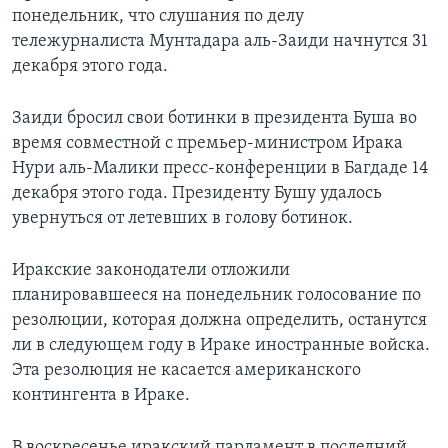
понедельник, что слушания по делу
Learning English
тележурналиста Мунтадара аль-Заиди начнутся 31
декабря этого года.
СОЦИАЛЬНЫЕ СЕТИ
Заиди бросил свои ботинки в президента Буша во
время совместной с премьер-министром Ирака
Нури аль-Малики пресс-конференции в Багдаде 14
Языки
декабря этого года. Президенту Бушу удалось
увернуться от летевших в голову ботинок.
Иракские законодатели отложили
планировавшееся на понедельник голосование по
резолюции, которая должна определить, останутся
ли в следующем году в Ираке иностранные войска.
Эта резолюция не касается американского
контингента в Ираке.
В воскресенье иракский парламент в последний