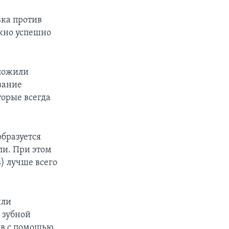
вка против
ожно успешно
дложили
вание
торые всегда
бразуется
ли. При этом
) лучше всего
или
 зубной
ов с помощью