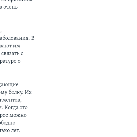
в очень
,
аболевания. В
ывают им
связать с
ратуре о
адающие
му белку. Их
гментов,
. Когда это
орое можно
ободно
ько лет.