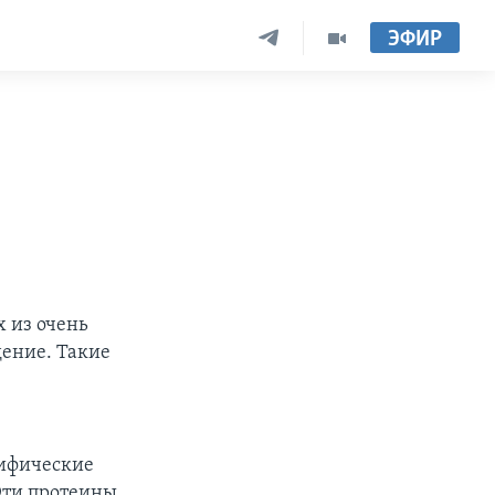
ЭФИР
 из очень
дение. Такие
цифические
 Эти протеины