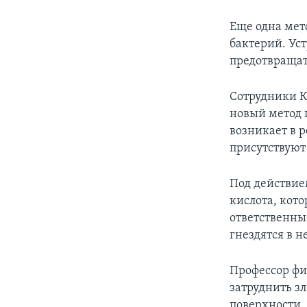
Еще одна мет
бактерий. Ус
предотвращат
Сотрудники К
новый метод 
возникает в 
присутствуют 
Под действие
кислота, кото
ответственны
гнездятся в н
Профессор фи
затруднить з
поверхности.