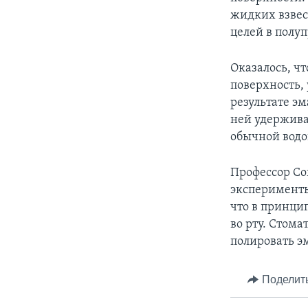
жидких взвес
целей в полу
Оказалось, чт
поверхность,
результате эм
ней удержива
обычной водой
Профессор Со
эксперименты
что в принци
во рту. Стом
полировать э
Поделит