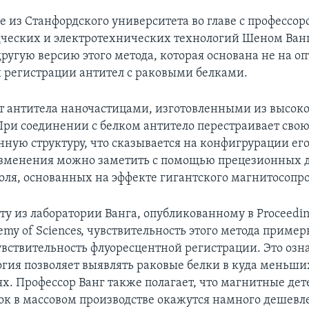
е из Станфордского университета во главе с профессор
ческих и электротехнических технологий Шеном Ван
ругую версию этого метода, которая основана не на оп
 регистрации антител с раковыми белками.
 антитела наночастицами, изготовленными из высо
При соединении с белком антитело перестраивает сво
нную структуру, что сказывается на конфигрурации ег
изменения можно заметить с помощью прецезионных 
оля, основанных на эффекте гигантского магнитосопр
ту из лаборатории Ванга, опубликованному в Proceeding
emy of Sciences, чувствительность этого метода примерн
вствительность флуоресцентной регистрации. Это озна
огия позволяет выявлять раковые белки в куда меньши
х. Профессор Ванг также полагает, что магнитные де
ок в массовом производстве окажутся намного дешевл