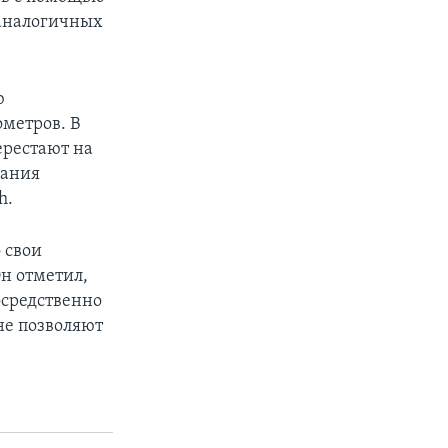
 аналогичных
ю
ометров. В
ерестают на
вания
h.
 свои
н отметил,
осредственно
не позволяют