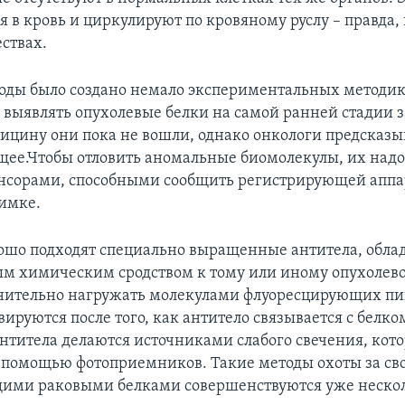
 в кровь и циркулируют по кровяному руслу – правда, 
ствах.
годы было создано немало экспериментальных методик
выявлять опухолевые белки на самой ранней стадии з
ицину они пока не вошли, однако онкологи предсказ
щее.Чтобы отловить аномальные биомолекулы, их надо 
нсорами, способными сообщить регистрирующей аппа
оимке.
рошо подходят специально выращенные антитела, обл
м химическим сродством к тому или иному опухолево
нительно нагружать молекулами флуоресцирующих пи
ируются после того, как антитело связывается с белком
антитела делаются источниками слабого свечения, кот
 помощью фотоприемников. Такие методы охоты за св
ми раковыми белками совершенствуются уже нескол