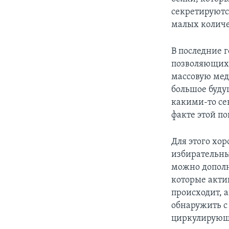
секретируются
малых количе
В последние 
позволяющих 
массовую мед
большое буду
какими-то се
факте этой п
Для этого хо
избирательны
можно допол
которые актив
происходит, 
обнаружить с
циркулирующи