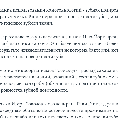
одика использования нанотехнологий - зубная полиро
траняя мельчайшие неровности поверхности зубов, м
ь гниение зубной ткани.
ларксоновского университета в штате Нью-Йорк пре
профилактики кариеса. Это более чем массовое заболе
результате жизнедеятельности некоторых бактерий, ко
в налете на поверхности зубов.
м этих микроорганизмов происходит распад сахара и о
рая растворяет кальций, входящий в состав зубной эма
е за кариес микробы (обычно из группы стрептококков
еровностях зубной поверхности.
зики Игорь Соколов и его аспирант Рави Гаиквад реш
ловредным обитателям ротовой полости проживание на
 Они разработали технику сверхтонкой полировки зуб