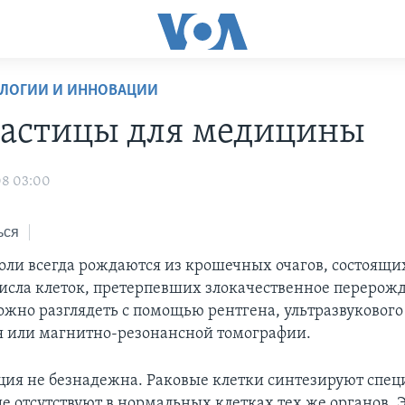
ОЛОГИИ И ИННОВАЦИИ
астицы для медицины
08 03:00
ься
оли всегда рождаются из крошечных очагов, состоящих
исла клеток, претерпевших злокачественное перерож
ожно разглядеть с помощью рентгена, ультразвукового
 или магнитно-резонансной томографии.
ция не безнадежна. Раковые клетки синтезируют спе
ые отсутствуют в нормальных клетках тех же органов.