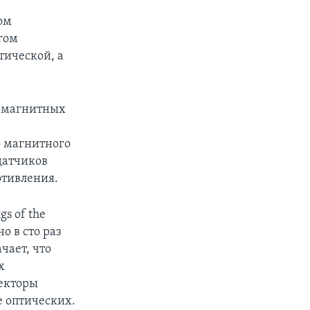
ом
гом
тической, а
комагнитных
ю
о магнитного
датчиков
отивления.
s of the
о в сто раз
чает, что
х
текторы
е оптических.