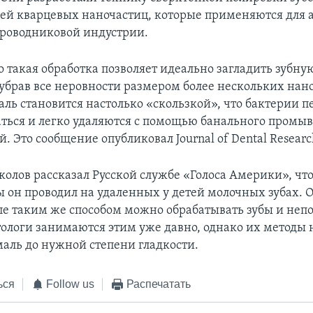
ей кварцевых наночастиц, которые применяются для
проводниковой индустрии.
о такая обработка позволяет идеально загладить зубну
 убрав все неровности размером более нескольких нан
аль становится настолько «скользкой», что бактерии п
ться и легко удаляются с помощью банального промы
. Это сообщение опубликовал Journal of Dental Researc
колов рассказал Русской службе «Голоса Америки», что
 он проводил на удаленных у детей молочных зубах. О
пе таким же способом можно обрабатывать зубы и неп
атологи занимаются этим уже давно, однако их методы 
маль до нужной степени гладкости.
ься
Follow us
Распечатать