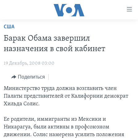
Линки
доступности
Перейти
США
на
ГЛАВНОЕ
Барак Обама завершил
основной
ПРОГРАММЫ
контент
назначения в свой кабинет
ПРОЕКТЫ
Перейти
АМЕРИКА
к
19 Декабрь, 2008 03:00
ЭКСПЕРТИЗА
НОВОСТИ ЗА МИНУТУ
УЧИМ АНГЛИЙСКИЙ
основной
Поделиться
ИНТЕРВЬЮ
ИТОГИ
НАША АМЕРИКАНСКАЯ ИСТОРИЯ
навигации
Перейти
ФАКТЫ ПРОТИВ ФЕЙКОВ
Министерство труда должна возглавить член
ПОЧЕМУ ЭТО ВАЖНО?
А КАК В АМЕРИКЕ?
в
Палаты представителей от Калифорнии демократ
ЗА СВОБОДУ ПРЕССЫ
ДИСКУССИЯ VOA
АРТЕФАКТЫ
поиск
Хильда Солис.
УЧИМ АНГЛИЙСКИЙ
ДЕТАЛИ
АМЕРИКАНСКИЕ ГОРОДКИ
Ее родители, иммигранты из Мексики и
ВИДЕО
НЬЮ-ЙОРК NEW YORK
ТЕСТЫ
Никарагуа, были активны в профсоюзном
ПОДПИСКА НА НОВОСТИ
АМЕРИКА. БОЛЬШОЕ ПУТЕШЕСТВИЕ
движении. Солис намерена усилить положения