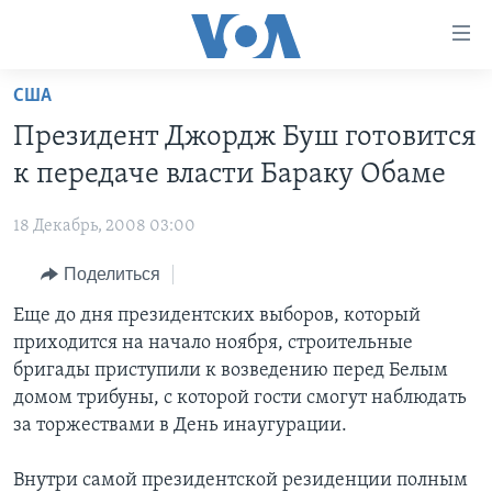
Линки
доступности
Перейти
США
на
ГЛАВНОЕ
Президент Джордж Буш готовится
основной
ПРОГРАММЫ
контент
к передаче власти Бараку Обаме
ПРОЕКТЫ
Перейти
АМЕРИКА
к
18 Декабрь, 2008 03:00
ЭКСПЕРТИЗА
НОВОСТИ ЗА МИНУТУ
УЧИМ АНГЛИЙСКИЙ
основной
Поделиться
ИНТЕРВЬЮ
ИТОГИ
НАША АМЕРИКАНСКАЯ ИСТОРИЯ
навигации
Перейти
ФАКТЫ ПРОТИВ ФЕЙКОВ
Еще до дня президентских выборов, который
ПОЧЕМУ ЭТО ВАЖНО?
А КАК В АМЕРИКЕ?
в
приходится на начало ноября, строительные
ЗА СВОБОДУ ПРЕССЫ
ДИСКУССИЯ VOA
АРТЕФАКТЫ
поиск
бригады приступили к возведению перед Белым
УЧИМ АНГЛИЙСКИЙ
ДЕТАЛИ
АМЕРИКАНСКИЕ ГОРОДКИ
домом трибуны, с которой гости смогут наблюдать
за торжествами в День инаугурации.
ВИДЕО
НЬЮ-ЙОРК NEW YORK
ТЕСТЫ
ПОДПИСКА НА НОВОСТИ
АМЕРИКА. БОЛЬШОЕ ПУТЕШЕСТВИЕ
Внутри самой президентской резиденции полным