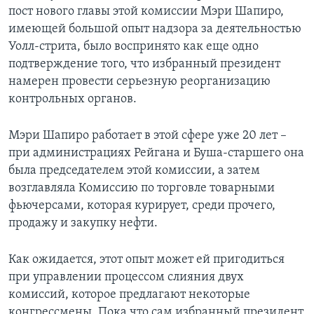
пост нового главы этой комиссии Мэри Шапиро,
Learning English
имеющей большой опыт надзора за деятельностью
Уолл-стрита, было воспринято как еще одно
СОЦИАЛЬНЫЕ СЕТИ
подтверждение того, что избранный президент
намерен провести серьезную реорганизацию
контрольных органов.
Языки
Мэри Шапиро работает в этой сфере уже 20 лет –
при администрациях Рейгана и Буша-старшего она
была председателем этой комиссии, а затем
возглавляла Комиссию по торговле товарными
фьючерсами, которая курирует, среди прочего,
продажу и закупку нефти.
Как ожидается, этот опыт может ей пригодиться
при управлении процессом слияния двух
комиссий, которое предлагают некоторые
конгрессмены. Пока что сам избранный президент