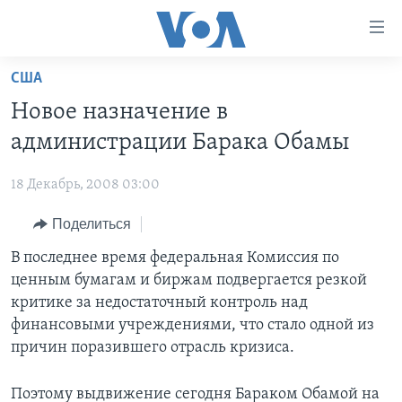
Линки
доступности
Перейти
США
на
ГЛАВНОЕ
Новое назначение в
основной
ПРОГРАММЫ
контент
администрации Барака Обамы
ПРОЕКТЫ
Перейти
АМЕРИКА
к
18 Декабрь, 2008 03:00
ЭКСПЕРТИЗА
НОВОСТИ ЗА МИНУТУ
УЧИМ АНГЛИЙСКИЙ
основной
Поделиться
ИНТЕРВЬЮ
ИТОГИ
НАША АМЕРИКАНСКАЯ ИСТОРИЯ
навигации
Перейти
ФАКТЫ ПРОТИВ ФЕЙКОВ
В последнее время федеральная Комиссия по
ПОЧЕМУ ЭТО ВАЖНО?
А КАК В АМЕРИКЕ?
в
ценным бумагам и биржам подвергается резкой
ЗА СВОБОДУ ПРЕССЫ
ДИСКУССИЯ VOA
АРТЕФАКТЫ
поиск
критике за недостаточный контроль над
УЧИМ АНГЛИЙСКИЙ
ДЕТАЛИ
АМЕРИКАНСКИЕ ГОРОДКИ
финансовыми учреждениями, что стало одной из
причин поразившего отрасль кризиса.
ВИДЕО
НЬЮ-ЙОРК NEW YORK
ТЕСТЫ
ПОДПИСКА НА НОВОСТИ
АМЕРИКА. БОЛЬШОЕ ПУТЕШЕСТВИЕ
Поэтому выдвижение сегодня Бараком Обамой на