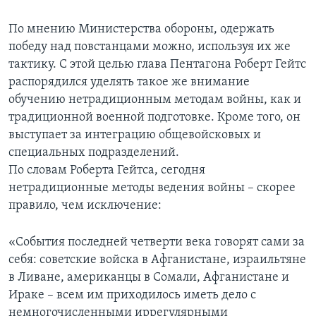
Learning English
По мнению Министерства обороны, одержать
победу над повстанцами можно, используя их же
СОЦИАЛЬНЫЕ СЕТИ
тактику. С этой целью глава Пентагона Роберт Гейтс
распорядился уделять такое же внимание
обучению нетрадиционным методам войны, как и
традиционной военной подготовке. Кроме того, он
Языки
выступает за интеграцию общевойсковых и
специальных подразделений.
По словам Роберта Гейтса, сегодня
нетрадиционные методы ведения войны – скорее
правило, чем исключение:
«События последней четверти века говорят сами за
себя: советские войска в Афганистане, израильтяне
в Ливане, американцы в Сомали, Афганистане и
Ираке – всем им приходилось иметь дело с
немногочисленными иррегулярными