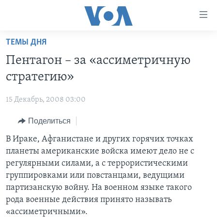
Линки
доступности
Перейти
ТЕМЫ ДНЯ
на
ГЛАВНОЕ
Пентагон – за «ассиметричную
основной
ПРОГРАММЫ
контент
стратегию»
ПРОЕКТЫ
Перейти
АМЕРИКА
к
15 Декабрь, 2008 03:00
ЭКСПЕРТИЗА
НОВОСТИ ЗА МИНУТУ
УЧИМ АНГЛИЙСКИЙ
основной
Поделиться
ИНТЕРВЬЮ
ИТОГИ
НАША АМЕРИКАНСКАЯ ИСТОРИЯ
навигации
Перейти
ФАКТЫ ПРОТИВ ФЕЙКОВ
В Ираке, Афганистане и других горячих точках
ПОЧЕМУ ЭТО ВАЖНО?
А КАК В АМЕРИКЕ?
в
планеты американские войска имеют дело не с
ЗА СВОБОДУ ПРЕССЫ
ДИСКУССИЯ VOA
АРТЕФАКТЫ
поиск
регулярными силами, а с террористическими
УЧИМ АНГЛИЙСКИЙ
ДЕТАЛИ
АМЕРИКАНСКИЕ ГОРОДКИ
группировками или повстанцами, ведущими
партизанскую войну. На военном языке такого
ВИДЕО
НЬЮ-ЙОРК NEW YORK
ТЕСТЫ
рода военные действия принято называть
ПОДПИСКА НА НОВОСТИ
АМЕРИКА. БОЛЬШОЕ ПУТЕШЕСТВИЕ
«ассиметричными».