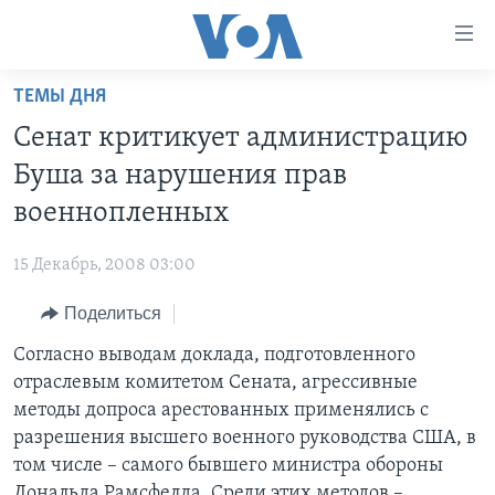
Линки
доступности
Перейти
ТЕМЫ ДНЯ
на
ГЛАВНОЕ
Сенат критикует администрацию
основной
ПРОГРАММЫ
контент
Буша за нарушения прав
ПРОЕКТЫ
Перейти
АМЕРИКА
военнопленных
к
ЭКСПЕРТИЗА
НОВОСТИ ЗА МИНУТУ
УЧИМ АНГЛИЙСКИЙ
основной
15 Декабрь, 2008 03:00
ИНТЕРВЬЮ
ИТОГИ
НАША АМЕРИКАНСКАЯ ИСТОРИЯ
навигации
Перейти
Поделиться
ФАКТЫ ПРОТИВ ФЕЙКОВ
ПОЧЕМУ ЭТО ВАЖНО?
А КАК В АМЕРИКЕ?
в
Согласно выводам доклада, подготовленного
ЗА СВОБОДУ ПРЕССЫ
ДИСКУССИЯ VOA
АРТЕФАКТЫ
поиск
отраслевым комитетом Сената, агрессивные
УЧИМ АНГЛИЙСКИЙ
ДЕТАЛИ
АМЕРИКАНСКИЕ ГОРОДКИ
методы допроса арестованных применялись с
ВИДЕО
разрешения высшего военного руководства США, в
НЬЮ-ЙОРК NEW YORK
ТЕСТЫ
том числе – самого бывшего министра обороны
ПОДПИСКА НА НОВОСТИ
АМЕРИКА. БОЛЬШОЕ ПУТЕШЕСТВИЕ
Дональда Рамсфелда. Среди этих методов –