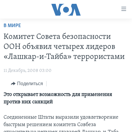
Линки
доступности
Перейти
В МИРЕ
на
ГЛАВНОЕ
Комитет Совета безопасности
основной
ПРОГРАММЫ
контент
ООН объявил четырех лидеров
ПРОЕКТЫ
Перейти
АМЕРИКА
«Лашкар-и-Тайба» террористами
к
ЭКСПЕРТИЗА
НОВОСТИ ЗА МИНУТУ
УЧИМ АНГЛИЙСКИЙ
основной
11 Декабрь, 2008 03:00
ИНТЕРВЬЮ
ИТОГИ
НАША АМЕРИКАНСКАЯ ИСТОРИЯ
навигации
Перейти
Поделиться
ФАКТЫ ПРОТИВ ФЕЙКОВ
ПОЧЕМУ ЭТО ВАЖНО?
А КАК В АМЕРИКЕ?
в
Это открывает возможность для применения
ЗА СВОБОДУ ПРЕССЫ
ДИСКУССИЯ VOA
АРТЕФАКТЫ
поиск
против них санкций
УЧИМ АНГЛИЙСКИЙ
ДЕТАЛИ
АМЕРИКАНСКИЕ ГОРОДКИ
ВИДЕО
НЬЮ-ЙОРК NEW YORK
ТЕСТЫ
Соединенные Штаты выразили удовлетворение
быстрым решением комитета Совбеза
ПОДПИСКА НА НОВОСТИ
АМЕРИКА. БОЛЬШОЕ ПУТЕШЕСТВИЕ