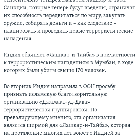
относительно четырех главарей Лашкар-и-Таба.
Санкции, которые теперь будут введены, ограничат
Learning English
их способность передвигаться по миру, закупать
оружие, собирать деньги и – как следствие –
СОЦИАЛЬНЫЕ СЕТИ
планировать и проводить новые террористические
нападения.
Индия обвиняет «Лашкар-и-Тайба» в причастности
Языки
к террористическим нападениям в Мумбаи, в ходе
которых были убиты свыше 170 человек.
Во вторник Индия направила в ООН просьбу
признать исламскую благотворительную
организацию «Джамаат-уд-Дава»
террористической группировкой. По
превалирующему мнению, эта организация
является ширмой для «Лашкар-и-Тайба», которая
на протяжение многих лет воюет с Индией за