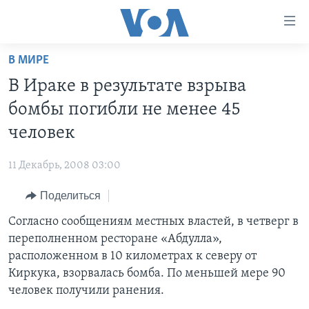
Линки
доступности
Перейти
В МИРЕ
на
ГЛАВНОЕ
В Ираке в результате взрыва
основной
ПРОГРАММЫ
контент
бомбы погибли не менее 45
ПРОЕКТЫ
Перейти
АМЕРИКА
человек
к
ЭКСПЕРТИЗА
НОВОСТИ ЗА МИНУТУ
УЧИМ АНГЛИЙСКИЙ
основной
11 Декабрь, 2008 03:00
ИНТЕРВЬЮ
ИТОГИ
НАША АМЕРИКАНСКАЯ ИСТОРИЯ
навигации
Перейти
Поделиться
ФАКТЫ ПРОТИВ ФЕЙКОВ
ПОЧЕМУ ЭТО ВАЖНО?
А КАК В АМЕРИКЕ?
в
Согласно сообщениям местных властей, в четверг в
ЗА СВОБОДУ ПРЕССЫ
ДИСКУССИЯ VOA
АРТЕФАКТЫ
поиск
переполненном ресторане «Абдулла»,
УЧИМ АНГЛИЙСКИЙ
ДЕТАЛИ
АМЕРИКАНСКИЕ ГОРОДКИ
расположенном в 10 километрах к северу от
ВИДЕО
Киркука, взорвалась бомба. По меньшей мере 90
НЬЮ-ЙОРК NEW YORK
ТЕСТЫ
человек получили ранения.
ПОДПИСКА НА НОВОСТИ
АМЕРИКА. БОЛЬШОЕ ПУТЕШЕСТВИЕ