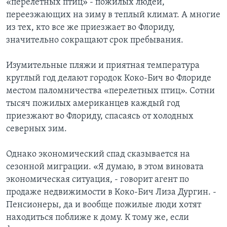
«перелетных птиц» - пожилых людей,
переезжающих на зиму в теплый климат. А многие
Learning English
из тех, кто все же приезжает во Флориду,
значительно сокращают срок пребывания.
СОЦИАЛЬНЫЕ СЕТИ
Изумительные пляжи и приятная температура
круглый год делают городок Коко-Бич во Флориде
местом паломничества «перелетных птиц». Сотни
Языки
тысяч пожилых американцев каждый год
приезжают во Флориду, спасаясь от холодных
северных зим.
Однако экономический спад сказывается на
сезонной миграции. «Я думаю, в этом виновата
экономическая ситуация, - говорит агент по
продаже недвижимости в Коко-Бич Лиза Дургин. -
Пенсионеры, да и вообще пожилые люди хотят
находиться поближе к дому. К тому же, если