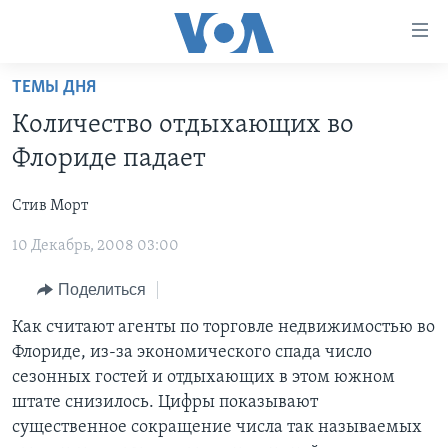
Линки
доступности
Перейти
ТЕМЫ ДНЯ
на
ГЛАВНОЕ
Количество отдыхающих во
основной
ПРОГРАММЫ
контент
Флориде падает
ПРОЕКТЫ
Перейти
АМЕРИКА
к
Стив Морт
ЭКСПЕРТИЗА
НОВОСТИ ЗА МИНУТУ
УЧИМ АНГЛИЙСКИЙ
основной
10 Декабрь, 2008 03:00
ИНТЕРВЬЮ
ИТОГИ
НАША АМЕРИКАНСКАЯ ИСТОРИЯ
навигации
Перейти
ФАКТЫ ПРОТИВ ФЕЙКОВ
ПОЧЕМУ ЭТО ВАЖНО?
А КАК В АМЕРИКЕ?
Поделиться
в
ЗА СВОБОДУ ПРЕССЫ
ДИСКУССИЯ VOA
АРТЕФАКТЫ
Как считают агенты по торговле недвижимостью во
поиск
Флориде, из-за экономического спада число
УЧИМ АНГЛИЙСКИЙ
ДЕТАЛИ
АМЕРИКАНСКИЕ ГОРОДКИ
сезонных гостей и отдыхающих в этом южном
ВИДЕО
НЬЮ-ЙОРК NEW YORK
ТЕСТЫ
штате снизилось. Цифры показывают
существенное сокращение числа так называемых
ПОДПИСКА НА НОВОСТИ
АМЕРИКА. БОЛЬШОЕ ПУТЕШЕСТВИЕ