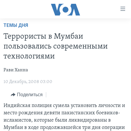
Линки
доступности
Перейти
ТЕМЫ ДНЯ
на
ГЛАВНОЕ
Террористы в Мумбаи
основной
ПРОГРАММЫ
контент
пользовались современными
ПРОЕКТЫ
Перейти
АМЕРИКА
технологиями
к
ЭКСПЕРТИЗА
НОВОСТИ ЗА МИНУТУ
УЧИМ АНГЛИЙСКИЙ
основной
Рави Ханна
ИНТЕРВЬЮ
ИТОГИ
НАША АМЕРИКАНСКАЯ ИСТОРИЯ
навигации
Перейти
10 Декабрь, 2008 03:00
ФАКТЫ ПРОТИВ ФЕЙКОВ
ПОЧЕМУ ЭТО ВАЖНО?
А КАК В АМЕРИКЕ?
в
ЗА СВОБОДУ ПРЕССЫ
Поделиться
ДИСКУССИЯ VOA
АРТЕФАКТЫ
поиск
УЧИМ АНГЛИЙСКИЙ
ДЕТАЛИ
АМЕРИКАНСКИЕ ГОРОДКИ
Индийская полиция сумела установить личности и
место рождения девяти пакистанских боевиков-
ВИДЕО
НЬЮ-ЙОРК NEW YORK
ТЕСТЫ
исламистов, которые были ликвидированы в
ПОДПИСКА НА НОВОСТИ
АМЕРИКА. БОЛЬШОЕ ПУТЕШЕСТВИЕ
Мумбаи в ходе продолжавшейся три дня операции