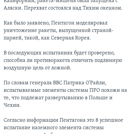
Калифорнии, ракета-мишень была запущена с
Аляски. Перехват состоялся над Тихим океаном.
Learning English
Как было заявлено, Пентагон моделировал
СОЦИАЛЬНЫЕ СЕТИ
уничтожение ракеты, выпущенной страной-
парией, такой, как Северная Корея.
В последующих испытаниях будет проверено,
Языки
способна ли противоракета отличить подлинную
воздушную цель от ложной.
По словам генерала ВВС Патрика О'Райли,
испытываемые элементы системы ПРО похожи на
те, что подлежат развертыванию в Польше и
Чехии.
Согласно информации Пентагона это 8 успешное
испытание наземного элемента системы