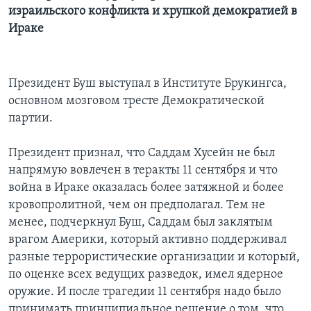
израильского конфликта и хрупкой демократией в
Learning English
Ираке
СОЦИАЛЬНЫЕ СЕТИ
Президент Буш выступал в Институте Брукингса,
основном мозговом тресте Демократической
партии.
Языки
Президент признал, что Саддам Хусейн не был
напрямую вовлечен в теракты 11 сентября и что
война в Ираке оказалась более затяжной и более
кровопролитной, чем он предполагал. Тем не
менее, подчеркнул Буш, Саддам был заклятым
врагом Америки, который активно поддерживал
разные террористические организации и который,
по оценке всех ведущих разведок, имел ядерное
оружие. И после трагедии 11 сентября надо было
принимать принципиальное решение о том, что