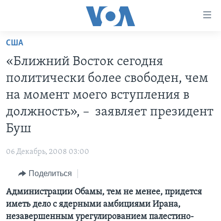
Линки
доступности
Перейти
США
на
ГЛАВНОЕ
«Ближний Восток сегодня
основной
ПРОГРАММЫ
контент
политически более свободен, чем
ПРОЕКТЫ
Перейти
АМЕРИКА
на момент моего вступления в
к
ЭКСПЕРТИЗА
НОВОСТИ ЗА МИНУТУ
УЧИМ АНГЛИЙСКИЙ
должность», – заявляет президент
основной
ИНТЕРВЬЮ
ИТОГИ
НАША АМЕРИКАНСКАЯ ИСТОРИЯ
навигации
Буш
Перейти
ФАКТЫ ПРОТИВ ФЕЙКОВ
ПОЧЕМУ ЭТО ВАЖНО?
А КАК В АМЕРИКЕ?
в
06 Декабрь, 2008 03:00
ЗА СВОБОДУ ПРЕССЫ
ДИСКУССИЯ VOA
АРТЕФАКТЫ
поиск
Поделиться
УЧИМ АНГЛИЙСКИЙ
ДЕТАЛИ
АМЕРИКАНСКИЕ ГОРОДКИ
Администрации Обамы, тем не менее, придется
ВИДЕО
НЬЮ-ЙОРК NEW YORK
ТЕСТЫ
иметь дело с ядерными амбициями Ирана,
ПОДПИСКА НА НОВОСТИ
АМЕРИКА. БОЛЬШОЕ ПУТЕШЕСТВИЕ
незавершенным урегулированием палестино-