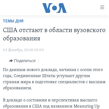
Линки
доступности
Перейти
ТЕМЫ ДНЯ
на
ГЛАВНОЕ
США отстают в области вузовского
основной
ПРОГРАММЫ
контент
образования
ПРОЕКТЫ
Перейти
АМЕРИКА
к
03 Декабрь, 2008 03:00
ЭКСПЕРТИЗА
НОВОСТИ ЗА МИНУТУ
УЧИМ АНГЛИЙСКИЙ
основной
Поделиться
ИНТЕРВЬЮ
ИТОГИ
НАША АМЕРИКАНСКАЯ ИСТОРИЯ
навигации
Перейти
ФАКТЫ ПРОТИВ ФЕЙКОВ
По данным нового доклада, начиная с осени этого
ПОЧЕМУ ЭТО ВАЖНО?
А КАК В АМЕРИКЕ?
в
года, Соединенные Штаты уступают другим
ЗА СВОБОДУ ПРЕССЫ
ДИСКУССИЯ VOA
АРТЕФАКТЫ
поиск
странам мира в подготовке специалистов с высшим
УЧИМ АНГЛИЙСКИЙ
ДЕТАЛИ
АМЕРИКАНСКИЕ ГОРОДКИ
образованием.
ВИДЕО
НЬЮ-ЙОРК NEW YORK
ТЕСТЫ
В докладе о состоянии и перспективах высшего
ПОДПИСКА НА НОВОСТИ
АМЕРИКА. БОЛЬШОЕ ПУТЕШЕСТВИЕ
образования в США под названием Measuring Up