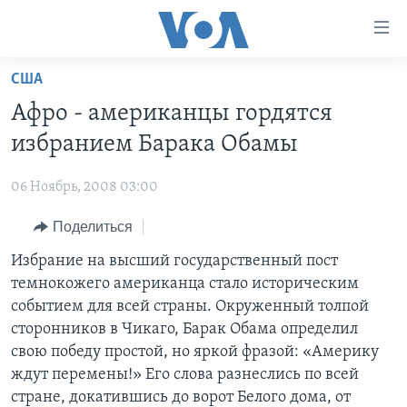
Линки
доступности
Перейти
США
на
ГЛАВНОЕ
Афро - американцы гордятся
основной
ПРОГРАММЫ
контент
избранием Барака Обамы
ПРОЕКТЫ
Перейти
АМЕРИКА
к
06 Ноябрь, 2008 03:00
ЭКСПЕРТИЗА
НОВОСТИ ЗА МИНУТУ
УЧИМ АНГЛИЙСКИЙ
основной
Поделиться
ИНТЕРВЬЮ
ИТОГИ
НАША АМЕРИКАНСКАЯ ИСТОРИЯ
навигации
Перейти
ФАКТЫ ПРОТИВ ФЕЙКОВ
Избрание на высший государственный пост
ПОЧЕМУ ЭТО ВАЖНО?
А КАК В АМЕРИКЕ?
в
темнокожего американца стало историческим
ЗА СВОБОДУ ПРЕССЫ
ДИСКУССИЯ VOA
АРТЕФАКТЫ
поиск
событием для всей страны. Окруженный толпой
УЧИМ АНГЛИЙСКИЙ
ДЕТАЛИ
АМЕРИКАНСКИЕ ГОРОДКИ
сторонников в Чикаго, Барак Обама определил
свою победу простой, но яркой фразой: «Америку
ВИДЕО
НЬЮ-ЙОРК NEW YORK
ТЕСТЫ
ждут перемены!» Его слова разнеслись по всей
ПОДПИСКА НА НОВОСТИ
АМЕРИКА. БОЛЬШОЕ ПУТЕШЕСТВИЕ
стране, докатившись до ворот Белого дома, от