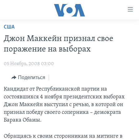
Линки
доступности
Перейти
США
на
ГЛАВНОЕ
Джон Маккейн признал свое
основной
ПРОГРАММЫ
контент
поражение на выборах
ПРОЕКТЫ
Перейти
АМЕРИКА
к
05 Ноябрь, 2008 03:00
ЭКСПЕРТИЗА
НОВОСТИ ЗА МИНУТУ
УЧИМ АНГЛИЙСКИЙ
основной
Поделиться
ИНТЕРВЬЮ
ИТОГИ
НАША АМЕРИКАНСКАЯ ИСТОРИЯ
навигации
Перейти
ФАКТЫ ПРОТИВ ФЕЙКОВ
Кандидат от Республиканской партии на
ПОЧЕМУ ЭТО ВАЖНО?
А КАК В АМЕРИКЕ?
в
состоявшихся 4 ноября президентских выборах
ЗА СВОБОДУ ПРЕССЫ
ДИСКУССИЯ VOA
АРТЕФАКТЫ
поиск
Джон Маккейн выступил с речью, в которой он
УЧИМ АНГЛИЙСКИЙ
ДЕТАЛИ
АМЕРИКАНСКИЕ ГОРОДКИ
признал победу своего соперника – демократа
Барака Обамы.
ВИДЕО
НЬЮ-ЙОРК NEW YORK
ТЕСТЫ
ПОДПИСКА НА НОВОСТИ
АМЕРИКА. БОЛЬШОЕ ПУТЕШЕСТВИЕ
Обращаясь к своим сторонникам на митинге в