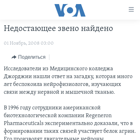
Линки
доступности
Перейти
Недостающее звено найдено
на
ГЛАВНОЕ
основной
01 Ноябрь, 2008 03:00
ПРОГРАММЫ
контент
ПРОЕКТЫ
Перейти
АМЕРИКА
Поделиться
к
ЭКСПЕРТИЗА
НОВОСТИ ЗА МИНУТУ
УЧИМ АНГЛИЙСКИЙ
Исследователи из Медицинского колледжа
основной
Джорджии нашли ответ на загадку, которая много
ИНТЕРВЬЮ
ИТОГИ
НАША АМЕРИКАНСКАЯ ИСТОРИЯ
навигации
лет беспокоила нейрофизиологов, изучающих
Перейти
ФАКТЫ ПРОТИВ ФЕЙКОВ
ПОЧЕМУ ЭТО ВАЖНО?
А КАК В АМЕРИКЕ?
связи между нервной и мышечной тканью.
в
ЗА СВОБОДУ ПРЕССЫ
ДИСКУССИЯ VOA
АРТЕФАКТЫ
поиск
В 1996 году сотрудники американской
УЧИМ АНГЛИЙСКИЙ
ДЕТАЛИ
АМЕРИКАНСКИЕ ГОРОДКИ
биотехнологической компании Regeneron
ВИДЕО
Pharmaceuticals экспериментально доказали, что в
НЬЮ-ЙОРК NEW YORK
ТЕСТЫ
формировании таких связей участвует белок агрин.
ПОДПИСКА НА НОВОСТИ
АМЕРИКА. БОЛЬШОЕ ПУТЕШЕСТВИЕ
Его производят двигательные нейроны,