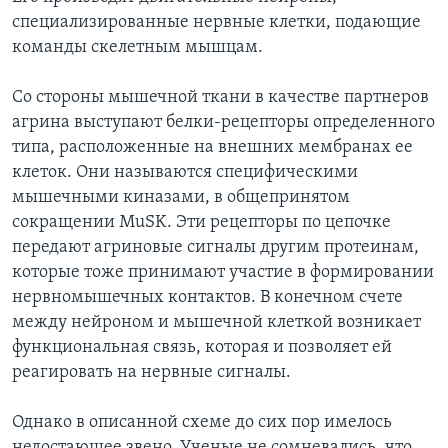
специализированные нервные клетки, подающие
Learning English
команды скелетным мышцам.
СОЦИАЛЬНЫЕ СЕТИ
Со стороны мышечной ткани в качестве партнеров
агрина выступают белки-рецепторы определенного
типа, расположенные на внешних мембранах ее
клеток. Они называются специфическими
Языки
мышечными киназами, в общепринятом
сокращении MuSK. Эти рецепторы по цепочке
передают агриновые сигналы другим протеинам,
которые тоже принимают участие в формировании
нервномышечных контактов. В конечном счете
между нейроном и мышечной клеткой возникает
функциональная связь, которая и позволяет ей
реагировать на нервные сигналы.
Однако в описанной схеме до сих пор имелось
недостающее звено, Ученые не сомневались, что