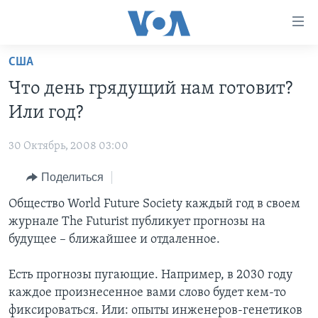
Линки
доступности
Перейти
США
на
ГЛАВНОЕ
Что день грядущий нам готовит?
основной
ПРОГРАММЫ
контент
Или год?
ПРОЕКТЫ
Перейти
АМЕРИКА
к
30 Октябрь, 2008 03:00
ЭКСПЕРТИЗА
НОВОСТИ ЗА МИНУТУ
УЧИМ АНГЛИЙСКИЙ
основной
Поделиться
ИНТЕРВЬЮ
ИТОГИ
НАША АМЕРИКАНСКАЯ ИСТОРИЯ
навигации
Перейти
ФАКТЫ ПРОТИВ ФЕЙКОВ
Общество World Future Society каждый год в своем
ПОЧЕМУ ЭТО ВАЖНО?
А КАК В АМЕРИКЕ?
в
журнале The Futurist публикует прогнозы на
ЗА СВОБОДУ ПРЕССЫ
ДИСКУССИЯ VOA
АРТЕФАКТЫ
поиск
будущее – ближайшее и отдаленное.
УЧИМ АНГЛИЙСКИЙ
ДЕТАЛИ
АМЕРИКАНСКИЕ ГОРОДКИ
Есть прогнозы пугающие. Например, в 2030 году
ВИДЕО
НЬЮ-ЙОРК NEW YORK
ТЕСТЫ
каждое произнесенное вами слово будет кем-то
ПОДПИСКА НА НОВОСТИ
АМЕРИКА. БОЛЬШОЕ ПУТЕШЕСТВИЕ
фиксироваться. Или: опыты инженеров-генетиков